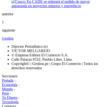
anterior
1
siguiente
Gestión
Director Periodístico (e)
VÍCTOR MELGAREJO
© Empresa Editora El Comercio S.A.
Calle Paracas #532, Pueblo Libre, Lima.
Copyright© | Gestion.pe | Grupo El Comercio | Todos los
derechos reservados
Secciones:
Portada
-
Economía
-
Mundo
-
Perú
-
Tu Dinero
-
Tecnología
Contacto: