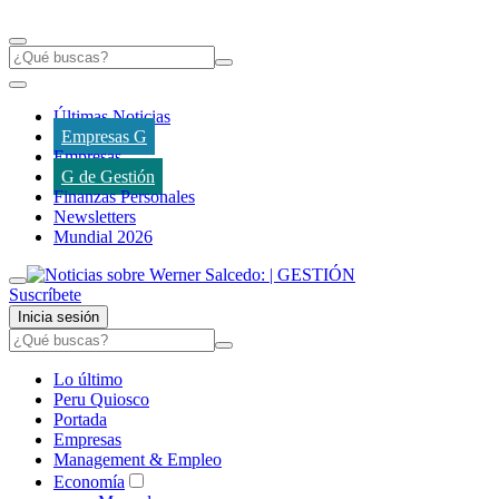
Últimas Noticias
Empresas G
Empresas
G de Gestión
Finanzas Personales
Newsletters
Mundial 2026
Suscríbete
Inicia sesión
Lo último
Peru Quiosco
Portada
Empresas
Management & Empleo
Economía