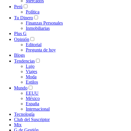
Mercados
Perú
Política
Tu Dinero
Finanzas Personales
Inmobiliarias
Plus G
Opinión
Editorial
Pregunta de hoy
Blogs
Tendencias
Lujo
Viajes
Moda
Estilos
Mundo
EEUU
México
España
Internacional
Tecnología
Club del Suscriptor
Mix
G de Gestión