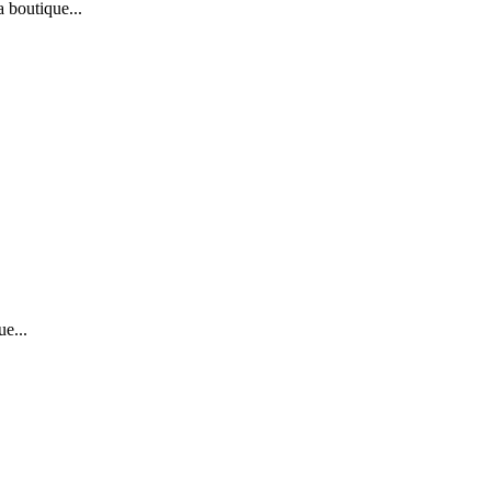
 boutique...
ue...