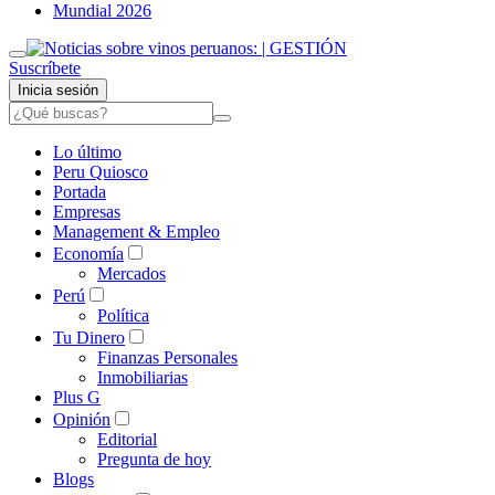
Mundial 2026
Suscríbete
Inicia sesión
Lo último
Peru Quiosco
Portada
Empresas
Management & Empleo
Economía
Mercados
Perú
Política
Tu Dinero
Finanzas Personales
Inmobiliarias
Plus G
Opinión
Editorial
Pregunta de hoy
Blogs