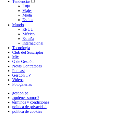
Tendencias
Lujo
Viajes
Moda
Estilos
Mundo
EEUU
México
España
Internacional
Tecnología
Club del Suscriptor
Mix
G de Gestión
Notas Contratadas
Podcast
Gestión TV
Videos
Fotogalerías
gestion.pe
¿quiénes somos?
términos y condiciones
política de privacidad
politica de cookies