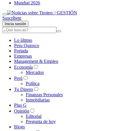
Mundial 2026
Suscríbete
Inicia sesión
Lo último
Peru Quiosco
Portada
Empresas
Management & Empleo
Economía
Mercados
Perú
Política
Tu Dinero
Finanzas Personales
Inmobiliarias
Plus G
Opinión
Editorial
Pregunta de hoy
Blogs