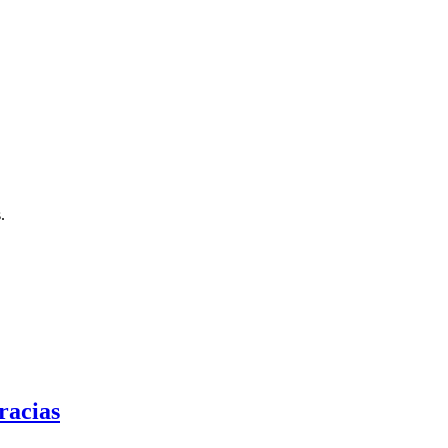
.
racias