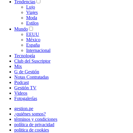
Tendencias
Lujo
Viajes
Moda
Estilos
Mundo
EEUU
México
España
Internacional
Tecnología
Club del Suscriptor
Mix
G de Gestión
Notas Contratadas
Podcast
Gestión TV
Videos
Fotogalerías
gestion.pe
¿quiénes somos?
términos y condiciones
política de privacidad
politica de cookies