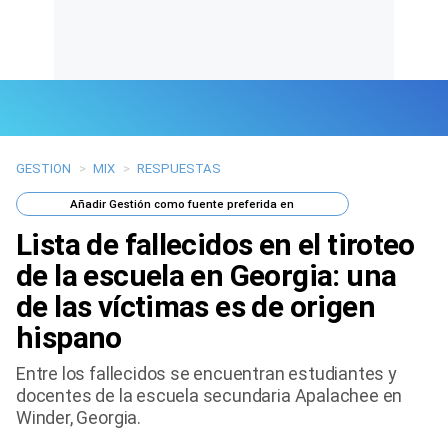
GESTION
>
MIX
>
RESPUESTAS
Últimas Noticias
Añadir
Gestión
como fuente preferida en
Mi Bolsillo
Lista de fallecidos en el tiroteo
Respuestas
de la escuela en Georgia: una
de las víctimas es de origen
Gente
hispano
Vida Laboral
Entre los fallecidos se encuentran estudiantes y
docentes de la escuela secundaria Apalachee en
Tendencias Mix
Winder, Georgia.
Sports