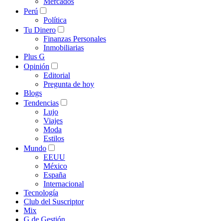
Mercados
Perú
Política
Tu Dinero
Finanzas Personales
Inmobiliarias
Plus G
Opinión
Editorial
Pregunta de hoy
Blogs
Tendencias
Lujo
Viajes
Moda
Estilos
Mundo
EEUU
México
España
Internacional
Tecnología
Club del Suscriptor
Mix
G de Gestión