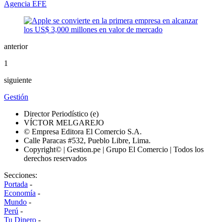
Agencia EFE
anterior
1
siguiente
Gestión
Director Periodístico (e)
VÍCTOR MELGAREJO
© Empresa Editora El Comercio S.A.
Calle Paracas #532, Pueblo Libre, Lima.
Copyright© | Gestion.pe | Grupo El Comercio | Todos los
derechos reservados
Secciones:
Portada
-
Economía
-
Mundo
-
Perú
-
Tu Dinero
-