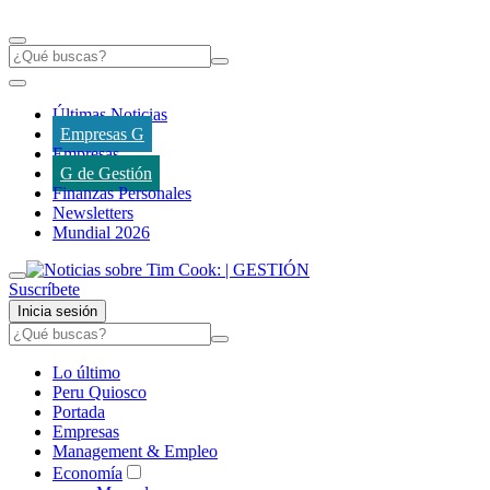
Últimas Noticias
Empresas G
Empresas
G de Gestión
Finanzas Personales
Newsletters
Mundial 2026
Suscríbete
Inicia sesión
Lo último
Peru Quiosco
Portada
Empresas
Management & Empleo
Economía