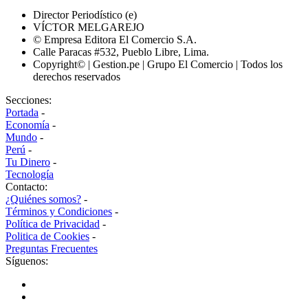
Director Periodístico (e)
VÍCTOR MELGAREJO
© Empresa Editora El Comercio S.A.
Calle Paracas #532, Pueblo Libre, Lima.
Copyright© | Gestion.pe | Grupo El Comercio | Todos los
derechos reservados
Secciones:
Portada
-
Economía
-
Mundo
-
Perú
-
Tu Dinero
-
Tecnología
Contacto:
¿Quiénes somos?
-
Términos y Condiciones
-
Política de Privacidad
-
Politica de Cookies
-
Preguntas Frecuentes
Síguenos: