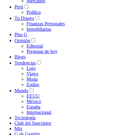
Mercados
Perú
Política
Tu Dinero
Finanzas Personales
Inmobiliarias
Plus G
Opinión
Editorial
Pregunta de hoy
Blogs
Tendencias
Lujo
Viajes
Moda
Estilos
Mundo
EEUU
México
España
Internacional
Tecnología
Club del Suscriptor
Mix
G de Gestión