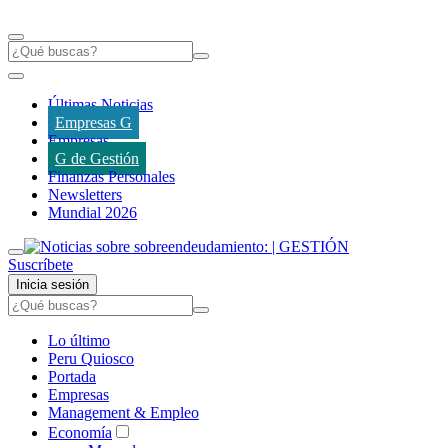
Últimas Noticias
Empresas G
Empresas
G de Gestión
Finanzas Personales
Newsletters
Mundial 2026
Suscríbete
Inicia sesión
Lo último
Peru Quiosco
Portada
Empresas
Management & Empleo
Economía