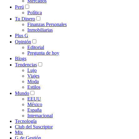
Mercados
Perú
Política
Tu Dinero
Finanzas Personales
Inmobiliarias
Plus G
Opinión
Editorial
Pregunta de hoy
Blogs
Tendencias
Lujo
Viajes
Moda
Estilos
Mundo
EEUU
México
España
Internacional
Tecnología
Club del Suscriptor
Mix
G de Gestión