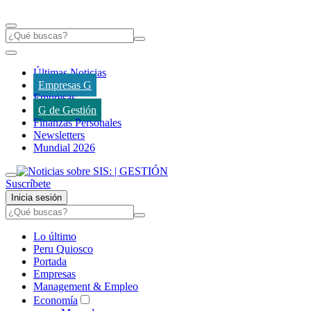
Últimas Noticias
Empresas G
Empresas
G de Gestión
Finanzas Personales
Newsletters
Mundial 2026
Suscríbete
Inicia sesión
Lo último
Peru Quiosco
Portada
Empresas
Management & Empleo
Economía