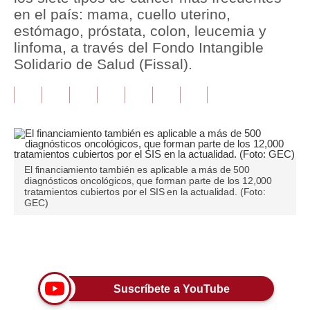
en el país: mama, cuello uterino,
Tu Dinero
estómago, próstata, colon, leucemia y
linfoma, a través del Fondo Intangible
Finanzas Personales
Solidario de Salud (Fissal).
Inmobiliarias
Plus G
Opinión
Editorial
El financiamiento también es aplicable a más de 500
diagnósticos oncológicos, que forman parte de los 12,000
tratamientos cubiertos por el SIS en la actualidad. (Foto:
Pregunta de hoy
GEC)
Blogs
Únete a nuestro canal
Tendencias
Lujo
Suscríbete a YouTube
Viajes