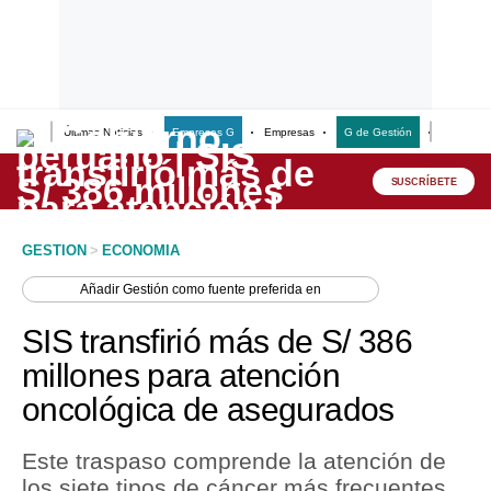
Últimas Noticias
Empresas G
Empresas
G de Gestión
Finanzas
Lo último
Peru Quiosco
SUSCRÍBETE
Portada
GESTION
>
ECONOMIA
Empresas
Añadir
Gestión
como fuente preferida en
Management & Empleo
SIS transfirió más de S/ 386
Economía
millones para atención
oncológica de asegurados
Mercados
Perú
Este traspaso comprende la atención de
los siete tipos de cáncer más frecuentes
Política