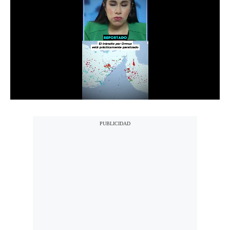
Notas Contratadas
Podcast
Gestión TV
Videos
Fotogalerías
gestion.pe
¿quiénes
Somos?
Términos
Y
Condiciones
Política
De
Privacidad