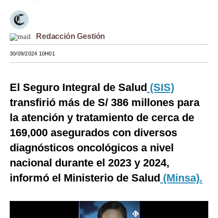
Moda
Estilos
Redacción Gestión
Mundo
30/09/2024 10H01
EEUU
El Seguro Integral de Salud
(SIS)
México
transfirió más de S/ 386 millones para
España
la atención y tratamiento de cerca de
169,000 asegurados con diversos
Internacional
diagnósticos oncológicos a nivel
Tecnología
nacional durante el 2023 y 2024,
Club del Suscriptor
informó el Ministerio de Salud
(Minsa).
Mix
G de Gestión