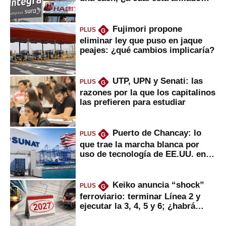
usted?
Fujimori propone
PLUS
G
eliminar ley que puso en jaque
peajes: ¿qué cambios implicaría?
UTP, UPN y Senati: las
PLUS
G
razones por la que los capitalinos
las prefieren para estudiar
Puerto de Chancay: lo
PLUS
G
que trae la marcha blanca por
uso de tecnología de EE.UU. en
mercancías
Keiko anuncia “shock”
PLUS
G
ferroviario: terminar Línea 2 y
ejecutar la 3, 4, 5 y 6; ¿habrá
avances?