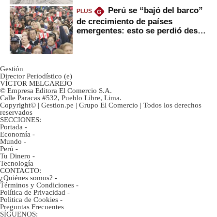
Perú se “bajó del barco”
PLUS
G
de crecimiento de países
emergentes: esto se perdió desde
2022
Gestión
Director Periodístico (e)
VÍCTOR MELGAREJO
© Empresa Editora El Comercio S.A.
Calle Paracas #532, Pueblo Libre, Lima.
Copyright© | Gestion.pe | Grupo El Comercio | Todos los derechos
reservados
SECCIONES:
Portada
-
Economía
-
Mundo
-
Perú
-
Tu Dinero
-
Tecnología
CONTACTO:
¿Quiénes somos?
-
Términos y Condiciones
-
Política de Privacidad
-
Politica de Cookies
-
Preguntas Frecuentes
SÍGUENOS: