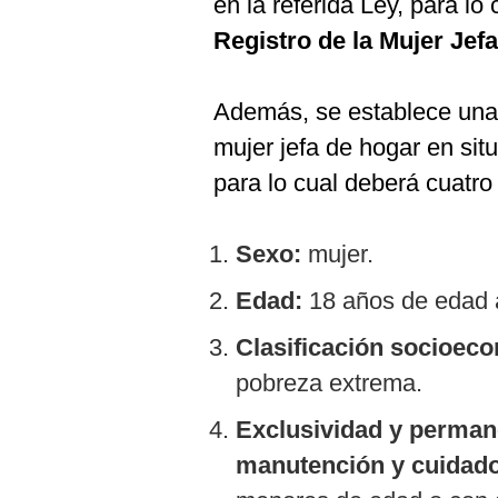
en la referida Ley, para lo
De
Cookies
Registro de la Mujer Jef
Preguntas
Frecuentes
Además, se establece un
mujer jefa de hogar en si
para lo cual deberá cuatro 
Sexo:
mujer.
Edad:
18 años de edad 
Clasificación socioec
pobreza extrema.
Exclusividad y permane
manutención y cuidad