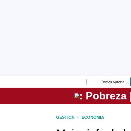
Lo último
Peru Quiosco
Portada
Empresas
Management & Empleo
Economía
Últimas Noticias
Mercados
Perú
Política
GESTION
>
ECONOMIA
Tu Dinero