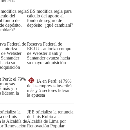
 noticias
SBS modifica regla para
cálculo del aporte al
fondo de seguro de
depósito, ¿qué cambiará?
Reserva Federal de
EE.UU. autoriza compra
de Webster Bank y
Santander avanza hacia
su mayor adquisición
G
IA en Perú: el 79%
de las empresas invertirá
más y 5 sectores lideran
la apuesta
JEE oficializa la renuncia
de Luis Rubio a la
Alcaldía de Lima por
Renovación Popular