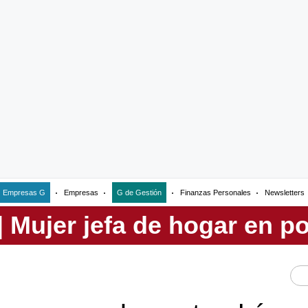
Empresas G
Empresas
G de Gestión
Finanzas Personales
Newsletters