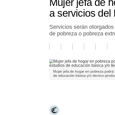
Mujer jefa de 
Finanzas Personales
a servicios de
Inmobiliarias
Servicios serán otorgados 
Plus G
de pobreza o pobreza extr
Opinión
Editorial
Pregunta de hoy
Blogs
Mujer jefa de hogar en pobreza podrá 
de educación básica y/o técnico-produ
Tendencias
Lujo
Únete a nuestro canal
Viajes
Moda