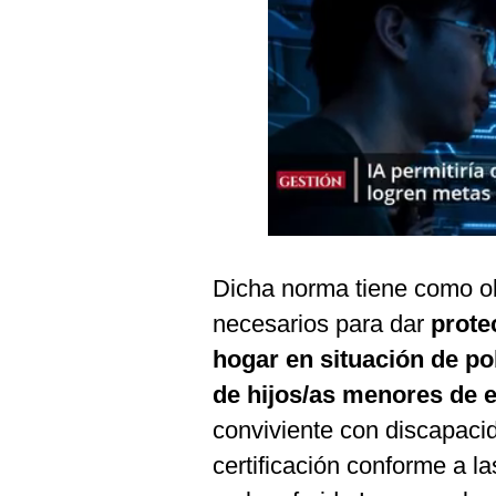
Podcast
Gestión TV
Videos
Fotogalerías
gestion.pe
¿quiénes
Dicha norma tiene como o
Somos?
necesarios para dar
prote
Términos
hogar en situación de p
Y
Condiciones
de hijos/as menores de 
Política
conviviente con discapacida
De
Privacidad
certificación conforme a l
Politica