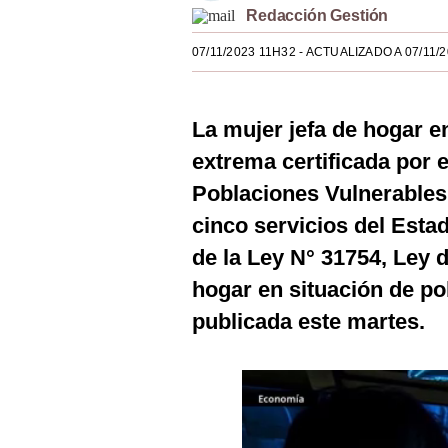
Redacción Gestión
Estilos
07/11/2023 11H32
- ACTUALIZADO A 07/11/
Mundo
EEUU
La mujer jefa de hogar e
México
extrema certificada por e
España
Poblaciones Vulnerables
Internacional
cinco servicios del Esta
de la Ley N° 31754, Ley d
Tecnología
hogar en situación de p
Club del Suscriptor
publicada este martes.
Mix
G de Gestión
Notas Contratadas