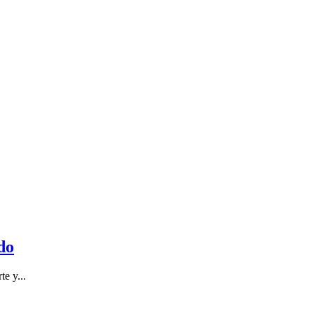
do
e y...