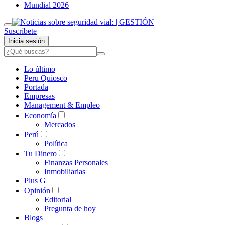
Mundial 2026
Suscríbete
Inicia sesión
Lo último
Peru Quiosco
Portada
Empresas
Management & Empleo
Economía
Mercados
Perú
Política
Tu Dinero
Finanzas Personales
Inmobiliarias
Plus G
Opinión
Editorial
Pregunta de hoy
Blogs