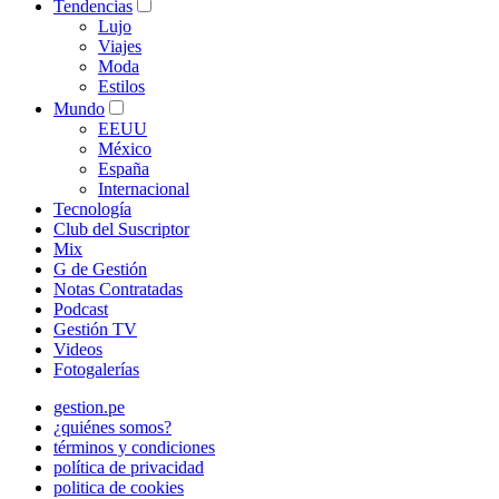
Tendencias
Lujo
Viajes
Moda
Estilos
Mundo
EEUU
México
España
Internacional
Tecnología
Club del Suscriptor
Mix
G de Gestión
Notas Contratadas
Podcast
Gestión TV
Videos
Fotogalerías
gestion.pe
¿quiénes somos?
términos y condiciones
política de privacidad
politica de cookies