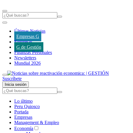
Últimas Noticias
Empresas G
Empresas
G de Gestión
Finanzas Personales
Newsletters
Mundial 2026
Suscríbete
Inicia sesión
Lo último
Peru Quiosco
Portada
Empresas
Management & Empleo
Economía