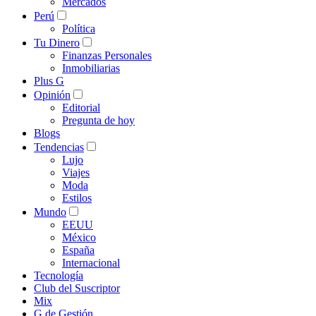
Mercados
Perú
Política
Tu Dinero
Finanzas Personales
Inmobiliarias
Plus G
Opinión
Editorial
Pregunta de hoy
Blogs
Tendencias
Lujo
Viajes
Moda
Estilos
Mundo
EEUU
México
España
Internacional
Tecnología
Club del Suscriptor
Mix
G de Gestión