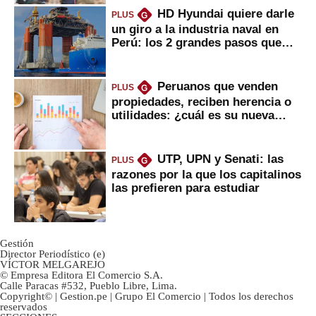
HD Hyundai quiere darle
PLUS
G
un giro a la industria naval en
Perú: los 2 grandes pasos que
daría
Peruanos que venden
PLUS
G
propiedades, reciben herencia o
utilidades: ¿cuál es su nueva
inversión clave?
UTP, UPN y Senati: las
PLUS
G
razones por la que los capitalinos
las prefieren para estudiar
Gestión
Director Periodístico (e)
VÍCTOR MELGAREJO
© Empresa Editora El Comercio S.A.
Calle Paracas #532, Pueblo Libre, Lima.
Copyright© | Gestion.pe | Grupo El Comercio | Todos los derechos
reservados