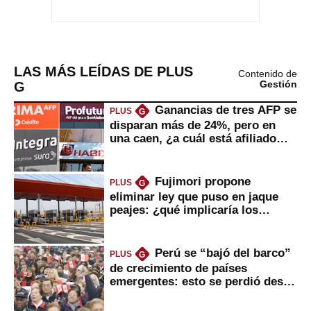
LAS MÁS LEÍDAS DE PLUS
Contenido de
G
Gestión
Ganancias de tres AFP se
PLUS
G
disparan más de 24%, pero en
una caen, ¿a cuál está afiliado
usted?
Fujimori propone
PLUS
G
eliminar ley que puso en jaque
peajes: ¿qué implicaría los
usuarios?
Perú se “bajó del barco”
PLUS
G
de crecimiento de países
emergentes: esto se perdió desde
2022