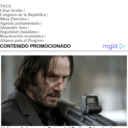
TAGS
César Acuña
|
Congreso de la República
|
Mesa Directiva
|
Agenda parlamentaria
|
Alejandro Soto
|
Seguridad ciudadana
|
Reactivación económica
|
Alianza para el Progreso