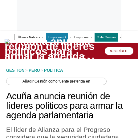
Últimas Noticias
Empresas G
Empresas
G de Gestión
Finanzas
Lo último
Peru Quiosco
SUSCRÍBETE
Portada
GESTION
>
PERU
>
POLITICA
Empresas
Añadir
Gestión
como fuente preferida en
Management & Empleo
Acuña anuncia reunión de
Economía
líderes políticos para armar la
agenda parlamentaria
Mercados
Perú
El líder de Alianza para el Progreso
considera que la seguridad ciudadana
Política