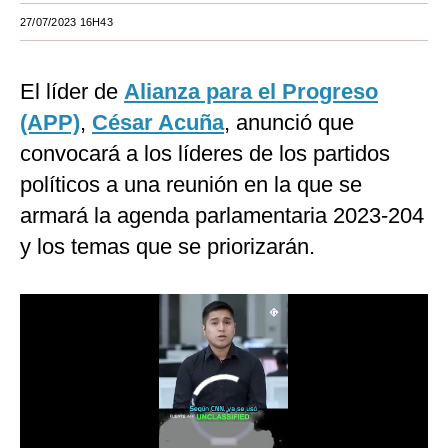
27/07/2023 16H43
Moda
Estilos
El líder de
Alianza para el Progreso
Mundo
(APP)
,
César Acuña
, anunció que
convocará a los líderes de los partidos
EEUU
políticos a una reunión en la que se
México
armará la agenda parlamentaria 2023-204
España
y los temas que se priorizarán.
Internacional
Tecnología
Club del Suscriptor
Mix
G de Gestión