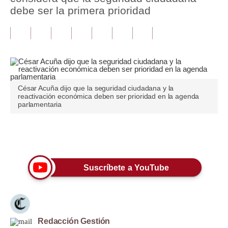
debe ser la primera prioridad
Tu Dinero
Finanzas Personales
Inmobiliarias
Plus G
César Acuña dijo que la seguridad ciudadana y la
reactivación económica deben ser prioridad en la agenda
Opinión
parlamentaria
Editorial
Únete a nuestro canal
Pregunta de hoy
Blogs
Suscríbete a YouTube
Tendencias
Lujo
Redacción Gestión
Viajes