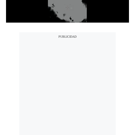
Notas Contratadas
Podcast
Gestión TV
Videos
Fotogalerías
gestion.pe
¿quiénes
Somos?
Términos
Y
Condiciones
Política
De
Privacidad