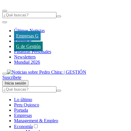
Últimas Noticias
Empresas G
Empresas
G de Gestión
Finanzas Personales
Newsletters
Mundial 2026
Suscríbete
Inicia sesión
Lo último
Peru Quiosco
Portada
Empresas
Management & Empleo
Economía