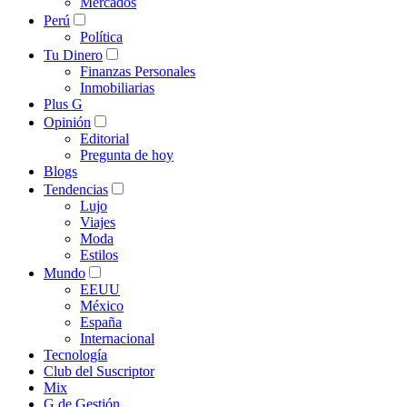
Mercados
Perú
Política
Tu Dinero
Finanzas Personales
Inmobiliarias
Plus G
Opinión
Editorial
Pregunta de hoy
Blogs
Tendencias
Lujo
Viajes
Moda
Estilos
Mundo
EEUU
México
España
Internacional
Tecnología
Club del Suscriptor
Mix
G de Gestión