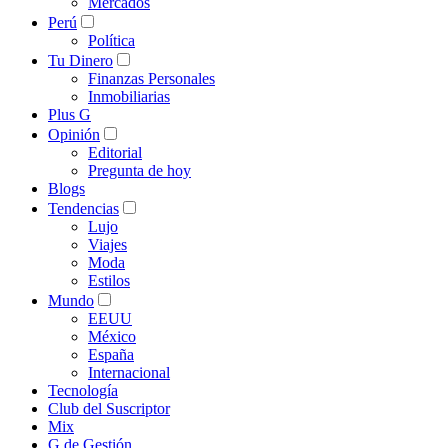
Mercados
Perú
Política
Tu Dinero
Finanzas Personales
Inmobiliarias
Plus G
Opinión
Editorial
Pregunta de hoy
Blogs
Tendencias
Lujo
Viajes
Moda
Estilos
Mundo
EEUU
México
España
Internacional
Tecnología
Club del Suscriptor
Mix
G de Gestión