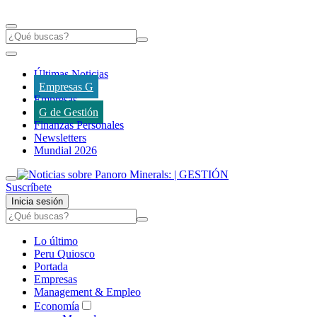
Últimas Noticias
Empresas G
Empresas
G de Gestión
Finanzas Personales
Newsletters
Mundial 2026
Suscríbete
Inicia sesión
Lo último
Peru Quiosco
Portada
Empresas
Management & Empleo
Economía