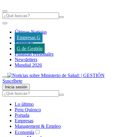
Últimas Noticias
Empresas G
Empresas
G de Gestión
Finanzas Personales
Newsletters
Mundial 2026
Suscríbete
Inicia sesión
Lo último
Peru Quiosco
Portada
Empresas
Management & Empleo
Economía