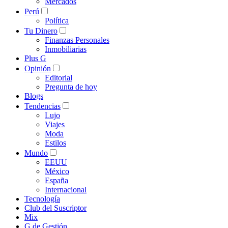
Mercados
Perú
Política
Tu Dinero
Finanzas Personales
Inmobiliarias
Plus G
Opinión
Editorial
Pregunta de hoy
Blogs
Tendencias
Lujo
Viajes
Moda
Estilos
Mundo
EEUU
México
España
Internacional
Tecnología
Club del Suscriptor
Mix
G de Gestión