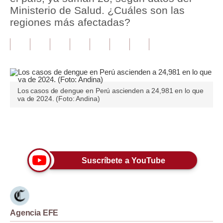
Ministerio de Salud. ¿Cuáles son las
Tu Dinero
regiones más afectadas?
Finanzas Personales
Inmobiliarias
Plus G
Los casos de dengue en Perú ascienden a 24,981 en lo que
Opinión
va de 2024. (Foto: Andina)
Editorial
Únete a nuestro canal
Pregunta de hoy
Blogs
Suscríbete a YouTube
Tendencias
Lujo
Agencia EFE
Viajes