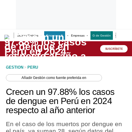
Últimas Noticias
Empresas G
Empresas
G de Gestión
Finanzas
Lo último
Peru Quiosco
SUSCRÍBETE
Portada
GESTION
>
PERU
Empresas
Añadir
Gestión
como fuente preferida en
Management & Empleo
Crecen un 97.88% los casos
Economía
de dengue en Perú en 2024
respecto al año anterior
Mercados
Perú
En el caso de los muertos por dengue en
el país, ya suman 28, según datos del
Política