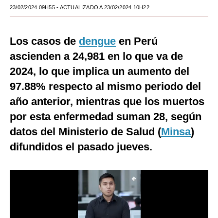
23/02/2024 09H55
- ACTUALIZADO A 23/02/2024 10H22
Moda
Estilos
Los casos de
dengue
en Perú
Mundo
ascienden a 24,981 en lo que va de
2024, lo que implica un aumento del
EEUU
97.88% respecto al mismo periodo del
México
año anterior, mientras que los muertos
España
por esta enfermedad suman 28, según
datos del Ministerio de Salud (
Minsa
)
Internacional
difundidos el pasado jueves.
Tecnología
Club del Suscriptor
Mix
G de Gestión