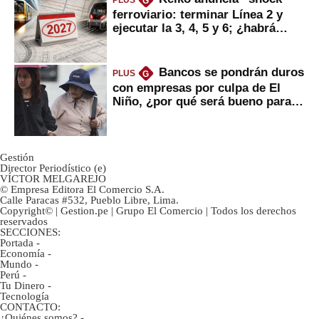
G
ferroviario: terminar Línea 2 y
ejecutar la 3, 4, 5 y 6; ¿habrá
avances?
Bancos se pondrán duros
PLUS
G
con empresas por culpa de El
Niño, ¿por qué será bueno para
ahorristas?
Gestión
Director Periodístico (e)
VÍCTOR MELGAREJO
© Empresa Editora El Comercio S.A.
Calle Paracas #532, Pueblo Libre, Lima.
Copyright© | Gestion.pe | Grupo El Comercio | Todos los derechos
reservados
SECCIONES:
Portada
-
Economía
-
Mundo
-
Perú
-
Tu Dinero
-
Tecnología
CONTACTO:
¿Quiénes somos?
-