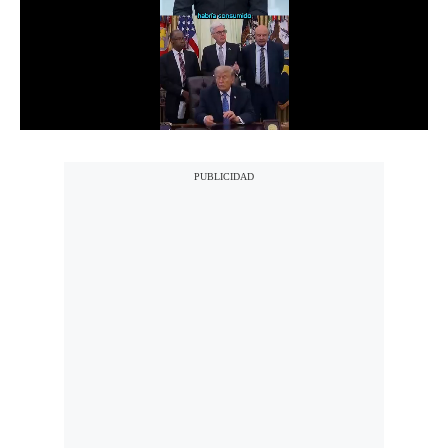
Notas Contratadas
Podcast
Gestión TV
Videos
Fotogalerías
gestion.pe
¿quiénes
Somos?
Términos
Y
Condiciones
Política
De
Privacidad