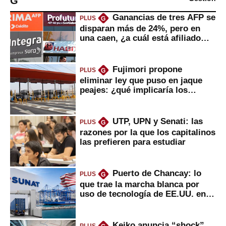
G
Ganancias de tres AFP se
PLUS
G
disparan más de 24%, pero en
una caen, ¿a cuál está afiliado
usted?
Fujimori propone
PLUS
G
eliminar ley que puso en jaque
peajes: ¿qué implicaría los
usuarios?
UTP, UPN y Senati: las
PLUS
G
razones por la que los capitalinos
las prefieren para estudiar
Puerto de Chancay: lo
PLUS
G
que trae la marcha blanca por
uso de tecnología de EE.UU. en
mercancías
Keiko anuncia “shock”
PLUS