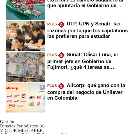
que apuntaría el Gobierno de
Fujimori
UTP, UPN y Senati: las
PLUS
G
razones por la que los capitalinos
las prefieren para estudiar
Sunat: César Luna, el
PLUS
G
primer jefe en Gobierno de
Fujimori, ¿qué 4 tareas se
marcan urgentes?
Alicorp: qué ganó con la
PLUS
G
compra del negocio de Unilever
en Colombia
Gestión
Director Periodístico (e)
VÍCTOR MELGAREJO