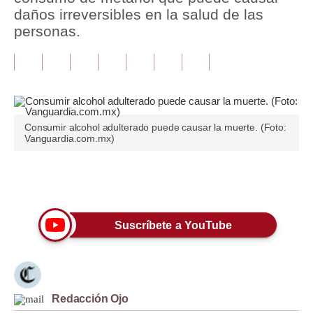
daños irreversibles en la salud de las
Tu Dinero
personas.
Finanzas Personales
Inmobiliarias
Plus G
Consumir alcohol adulterado puede causar la muerte. (Foto:
Opinión
Vanguardia.com.mx)
Editorial
Únete a nuestro canal
Pregunta de hoy
Blogs
Suscríbete a YouTube
Tendencias
Lujo
Redacción Ojo
Viajes