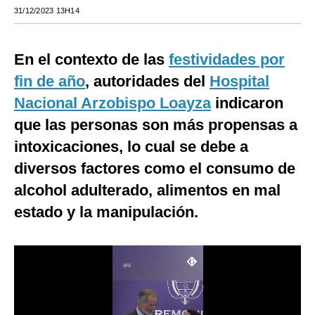
31/12/2023 13H14
Moda
Estilos
En el contexto de las
festividades por
Mundo
fin de año
, autoridades del
Hospital
Nacional Arzobispo Loayza
indicaron
EEUU
que las personas son más propensas a
México
intoxicaciones, lo cual se debe a
España
diversos factores como el consumo de
alcohol adulterado, alimentos en mal
Internacional
estado y la manipulación.
Tecnología
Club del Suscriptor
Mix
G de Gestión