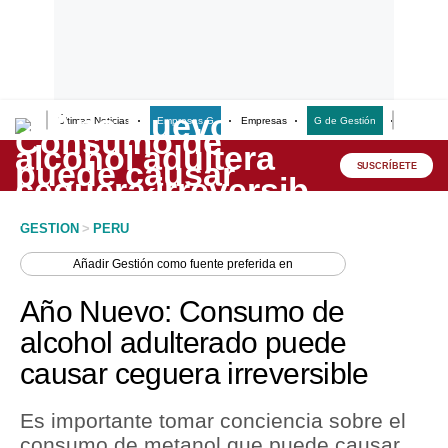
Últimas Noticias
Empresas G
Empresas
G de Gestión
Finanzas
Lo último
Peru Quiosco
SUSCRÍBETE
Portada
GESTION
>
PERU
Empresas
Añadir
Gestión
como fuente preferida en
Management & Empleo
Año Nuevo: Consumo de
Economía
alcohol adulterado puede
causar ceguera irreversible
Mercados
Perú
Es importante tomar conciencia sobre el
consumo de metanol que puede causar
Política