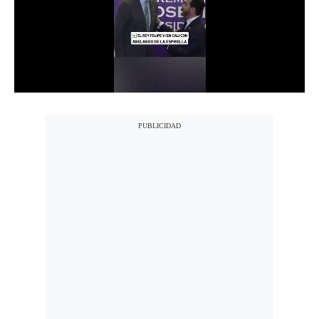
Notas Contratadas
Podcast
Gestión TV
Videos
Fotogalerías
gestion.pe
¿quiénes
Somos?
Términos
Y
Condiciones
Política
De
Privacidad