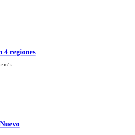
n 4 regiones
e más...
o Nuevo