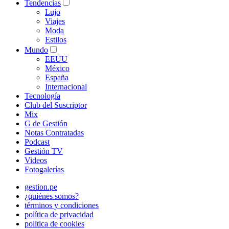
Tendencias
Lujo
Viajes
Moda
Estilos
Mundo
EEUU
México
España
Internacional
Tecnología
Club del Suscriptor
Mix
G de Gestión
Notas Contratadas
Podcast
Gestión TV
Videos
Fotogalerías
gestion.pe
¿quiénes somos?
términos y condiciones
política de privacidad
politica de cookies