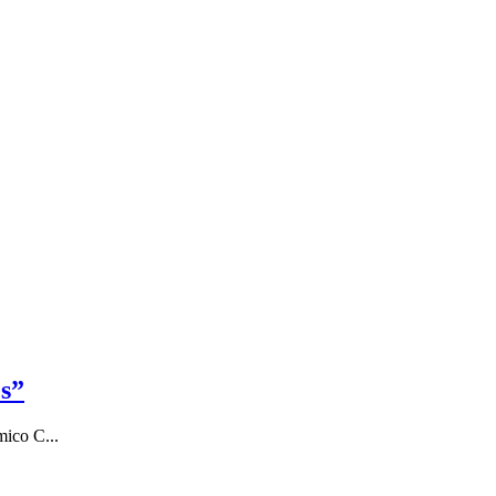
es”
mico C...