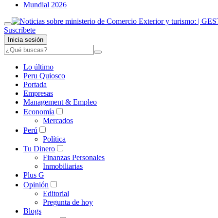
Mundial 2026
Suscríbete
Inicia sesión
Lo último
Peru Quiosco
Portada
Empresas
Management & Empleo
Economía
Mercados
Perú
Política
Tu Dinero
Finanzas Personales
Inmobiliarias
Plus G
Opinión
Editorial
Pregunta de hoy
Blogs