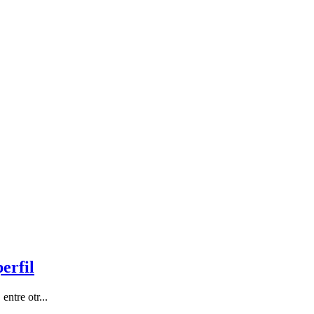
erfil
ntre otr...