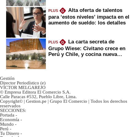
Alta oferta de talentos
PLUS
G
para ‘estos niveles’ impacta en el
aumento de sueldo: los detalles
La carta secreta de
PLUS
G
Grupo Wiese: Civitano crece en
Perú y Chile, y cocina nueva
marca
Gestión
Director Periodístico (e)
VÍCTOR MELGAREJO
© Empresa Editora El Comercio S.A.
Calle Paracas #532, Pueblo Libre, Lima.
Copyright© | Gestion.pe | Grupo El Comercio | Todos los derechos
reservados
SECCIONES:
Portada
-
Economía
-
Mundo
-
Perú
-
Tu Dinero
-