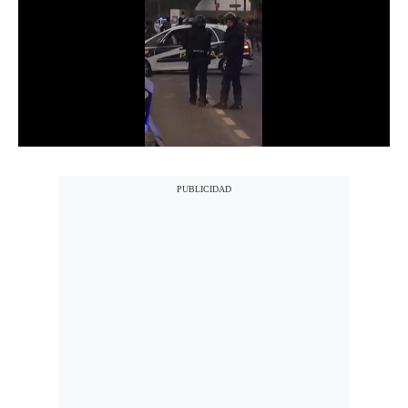
Notas Contratadas
Podcast
Gestión TV
Videos
Fotogalerías
gestion.pe
¿quiénes
Somos?
Términos
Y
Condiciones
Política
De
Privacidad