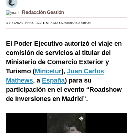
Moda
Redacción Gestión
Estilos
30/09/2023 08H34
- ACTUALIZADO A 30/09/2023 08H36
Mundo
El Poder Ejecutivo autorizó el viaje en
EEUU
comisión de servicios al titular del
México
Ministerio de
Comercio Exterior y
España
Turismo (
Mincetur
),
Juan Carlos
Mathews
, a
España
) para su
Internacional
participación en el evento “Roadshow
Tecnología
de Inversiones en Madrid”.
Club del Suscriptor
Mix
G de Gestión