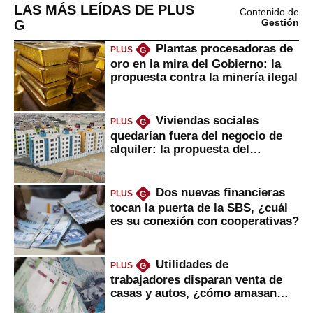
LAS MÁS LEÍDAS DE PLUS
Contenido de
G
Gestión
Plantas procesadoras de
PLUS
G
oro en la mira del Gobierno: la
propuesta contra la minería ilegal
Viviendas sociales
PLUS
G
quedarían fuera del negocio de
alquiler: la propuesta del
gobierno
Dos nuevas financieras
PLUS
G
tocan la puerta de la SBS, ¿cuál
es su conexión con cooperativas?
Utilidades de
PLUS
G
trabajadores disparan venta de
casas y autos, ¿cómo amasan
tanta liquidez?