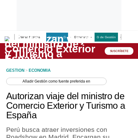
Últimas Noticias
Empresas G
Empresas
G de Gestión
Finanzas
Lo último
Peru Quiosco
SUSCRÍBETE
Portada
GESTION
>
ECONOMIA
Empresas
Añadir
Gestión
como fuente preferida en
Management & Empleo
Autorizan viaje del ministro de
Economía
Comercio Exterior y Turismo a
España
Mercados
Perú
Perú busca atraer inversiones con
Roadshow en Madrid. Encargan su
Política