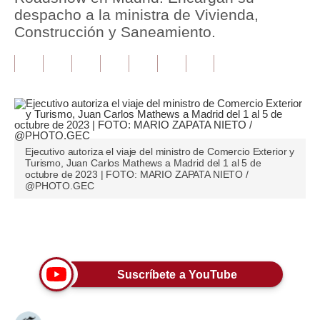
despacho a la ministra de Vivienda,
Tu Dinero
Construcción y Saneamiento.
Finanzas Personales
Inmobiliarias
Plus G
Opinión
Ejecutivo autoriza el viaje del ministro de Comercio Exterior y
Turismo, Juan Carlos Mathews a Madrid del 1 al 5 de
Editorial
octubre de 2023 | FOTO: MARIO ZAPATA NIETO /
@PHOTO.GEC
Pregunta de hoy
Blogs
Únete a nuestro canal
Tendencias
Suscríbete a YouTube
Lujo
Viajes