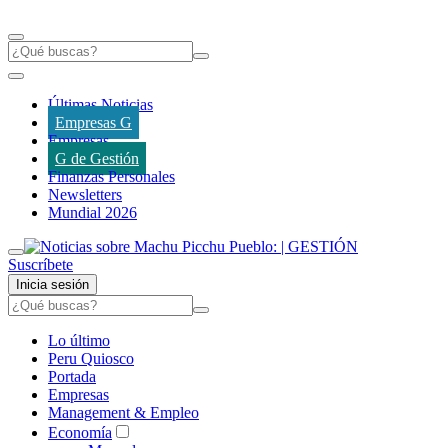
Últimas Noticias
Empresas G
Empresas
G de Gestión
Finanzas Personales
Newsletters
Mundial 2026
Suscríbete
Inicia sesión
Lo último
Peru Quiosco
Portada
Empresas
Management & Empleo
Economía