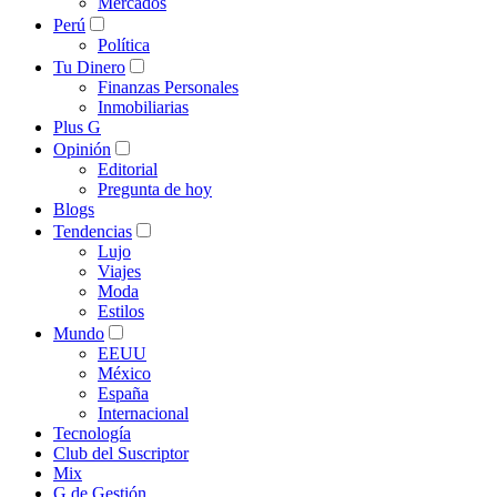
Mercados
Perú
Política
Tu Dinero
Finanzas Personales
Inmobiliarias
Plus G
Opinión
Editorial
Pregunta de hoy
Blogs
Tendencias
Lujo
Viajes
Moda
Estilos
Mundo
EEUU
México
España
Internacional
Tecnología
Club del Suscriptor
Mix
G de Gestión