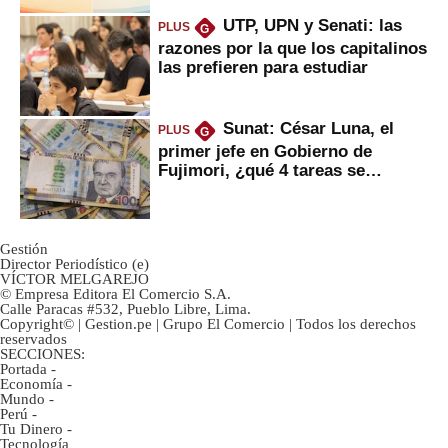
UTP, UPN y Senati: las
PLUS
G
razones por la que los capitalinos
las prefieren para estudiar
Sunat: César Luna, el
PLUS
G
primer jefe en Gobierno de
Fujimori, ¿qué 4 tareas se
marcan urgentes?
Gestión
Director Periodístico (e)
VÍCTOR MELGAREJO
© Empresa Editora El Comercio S.A.
Calle Paracas #532, Pueblo Libre, Lima.
Copyright© | Gestion.pe | Grupo El Comercio | Todos los derechos
reservados
SECCIONES:
Portada
-
Economía
-
Mundo
-
Perú
-
Tu Dinero
-
Tecnología