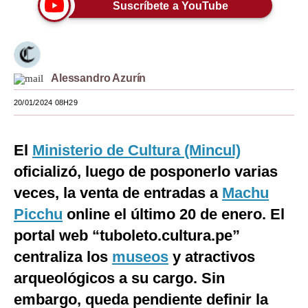
Suscríbete a YouTube
Moda
Estilos
Mundo
Alessandro Azurín
EEUU
20/01/2024 08H29
México
El
Ministerio de Cultura (Mincul)
España
oficializó, luego de posponerlo varias
Internacional
veces, la venta de entradas a
Machu
Picchu
online el último 20 de enero. El
Tecnología
portal web “tuboleto.cultura.pe”
Club del Suscriptor
centraliza los
museos
y atractivos
Mix
arqueológicos a su cargo. Sin
G de Gestión
embargo, queda pendiente definir la