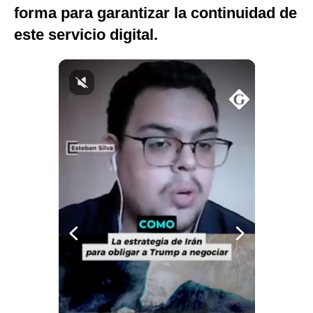
forma para garantizar la continuidad de
Notas Contratadas
este servicio digital.
Podcast
Gestión TV
Videos
Fotogalerías
gestion.pe
¿quiénes
Somos?
Términos
Y
Condiciones
Política
De
Privacidad