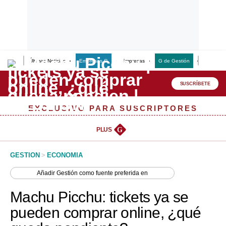
Últimas Noticias
Empresas G
Empresas
G de Gestión
Finanzas
Lo último
Peru Quiosco
SUSCRÍBETE
Portada
EXCLUSIVO PARA SUSCRIPTORES
Empresas
PLUS
G
Management & Empleo
GESTION
>
ECONOMIA
Economía
Añadir
Gestión
como fuente preferida en
Mercados
Machu Picchu: tickets ya se
Perú
pueden comprar online, ¿qué
Política