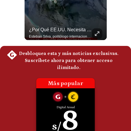
Politica
De
Cookies
Preguntas
Abelardo De La Espriella Juramenta Como Nuevo Presidente | Gestión Mundo
¿Por Qué EE.UU. Necesita Desesperadamente Al Golfo? | Gestión Mundo
Frecuentes
Momento histórico en Colombia: Abelardo de la Espriella prestó juramento y recibió la banda presidencial en la Arena USC de Cali, convirtiéndose oficialmente en el nuevo Presidente de la República para el periodo 2026-2030. Por primera vez en la historia reciente del país, la investidura presidencial se celebró fuera de Bogotá. ¿Qué opinas del inicio de este nuevo mandato constitucional? #DeLaEspriella #Colombia #PosesionPresidencial #Cali #Shorts 👉 Suscríbete y activa la campana para no perderte nuestro análisis diario. 🌎 Síguenos en nuestras redes sociales: 📌 Web oficial: https://gestion.pe/mundo/ 📌 LinkedIn: http://bit.ly/3HYIET0 📌 X (Twitter): http://bit.ly/4noZtX9 📌 TikTok: http://bit.ly/4evB6TO
Esteban Silva, politólogo internacional, explica que Estados Unidos necesita el apoyo territorial y marítimo de sus aliados del Golfo para operar cerca de Irán. Según su análisis, Teherán busca amenazar su estabilidad energética y económica para que estos gobiernos presionen a Washington y lo obliguen a negociar. #Iran #EEUU #Geopolitica #NoticiasInternacionales #Shorts 👉 Suscríbete y activa la campana para no perderte nuestro análisis diario. 🌎 Síguenos en nuestras redes sociales: 📌 Web oficial: https://gestion.pe/mundo/ 📌 LinkedIn: http://bit.ly/3HYIET0 📌 X (Twitter): http://bit.ly/4noZtX9 📌 TikTok: http://bit.ly/4evB6TO