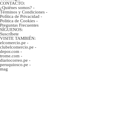
CONTACTO:
¿Quiénes somos?
-
Términos y Condiciones
-
Política de Privacidad
-
Politica de Cookies
-
Preguntas Frecuentes
SÍGUENOS:
Suscríbete
VISITE TAMBIÉN:
elcomercio.pe
-
clubelcomercio.pe
-
depor.com
-
trome.com
-
diariocorreo.pe
-
peruquiosco.pe
-
mag