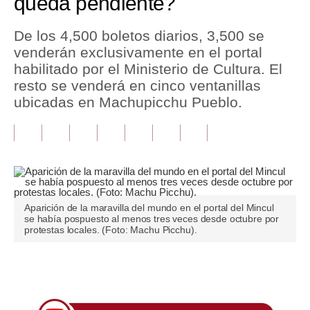
queda pendiente?
Tu Dinero
De los 4,500 boletos diarios, 3,500 se
venderán exclusivamente en el portal
Finanzas Personales
habilitado por el Ministerio de Cultura. El
Inmobiliarias
resto se venderá en cinco ventanillas
ubicadas en Machupicchu Pueblo.
Plus G
Opinión
Editorial
Pregunta de hoy
Aparición de la maravilla del mundo en el portal del Mincul
se había pospuesto al menos tres veces desde octubre por
Blogs
protestas locales. (Foto: Machu Picchu).
Tendencias
Únete a nuestro canal
Lujo
Viajes