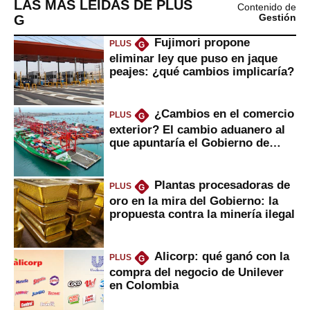
LAS MÁS LEÍDAS DE PLUS
Contenido de
G
Gestión
Fujimori propone
PLUS
G
eliminar ley que puso en jaque
peajes: ¿qué cambios implicaría?
¿Cambios en el comercio
PLUS
G
exterior? El cambio aduanero al
que apuntaría el Gobierno de
Fujimori
Plantas procesadoras de
PLUS
G
oro en la mira del Gobierno: la
propuesta contra la minería ilegal
Alicorp: qué ganó con la
PLUS
G
compra del negocio de Unilever
en Colombia