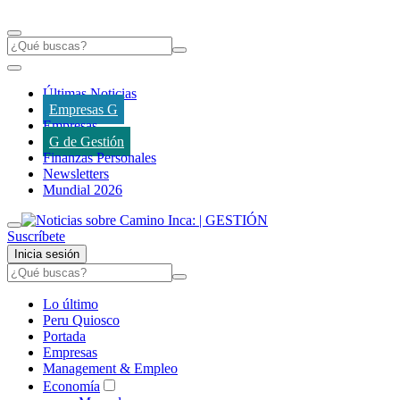
Últimas Noticias
Empresas G
Empresas
G de Gestión
Finanzas Personales
Newsletters
Mundial 2026
Suscríbete
Inicia sesión
Lo último
Peru Quiosco
Portada
Empresas
Management & Empleo
Economía