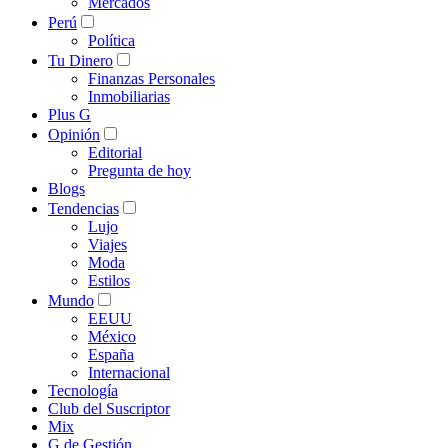
Mercados
Perú
Política
Tu Dinero
Finanzas Personales
Inmobiliarias
Plus G
Opinión
Editorial
Pregunta de hoy
Blogs
Tendencias
Lujo
Viajes
Moda
Estilos
Mundo
EEUU
México
España
Internacional
Tecnología
Club del Suscriptor
Mix
G de Gestión