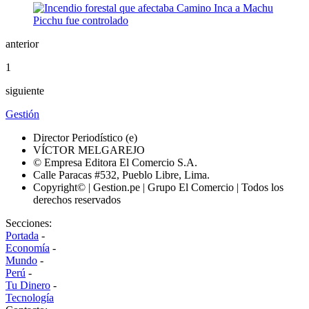
anterior
1
siguiente
Gestión
Director Periodístico (e)
VÍCTOR MELGAREJO
© Empresa Editora El Comercio S.A.
Calle Paracas #532, Pueblo Libre, Lima.
Copyright© | Gestion.pe | Grupo El Comercio | Todos los
derechos reservados
Secciones:
Portada
-
Economía
-
Mundo
-
Perú
-
Tu Dinero
-
Tecnología