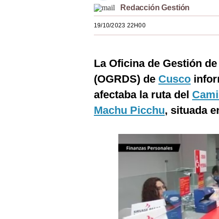
Redacción Gestión
Estilos
19/10/2023 22H00
Mundo
EEUU
La Oficina de Gestión d
México
(OGRDS) de
Cusco
infor
España
afectaba la ruta del
Cami
Internacional
Machu Picchu
, situada e
Tecnología
Club del Suscriptor
Mix
G de Gestión
Notas Contratadas