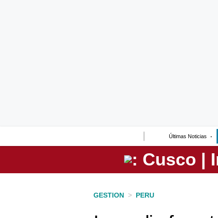
Lo último
Peru Quiosco
Portada
Empresas
Management & Empleo
Economía
Últimas Noticias
Mercados
Perú
Política
GESTION
>
PERU
Tu Dinero