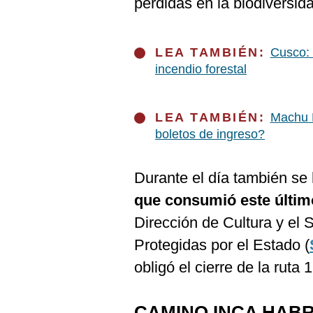
pérdidas en la biodiversid
De
Cookies
Preguntas
Frecuentes
LEA TAMBIÉN:
Cusco: 
incendio forestal
LEA TAMBIÉN:
Machu P
boletos de ingreso?
Durante el día también se
que consumió este últi
Dirección de Cultura y el 
Protegidas por el Estado (
obligó el cierre de la ruta 
CAMINO INCA HABR