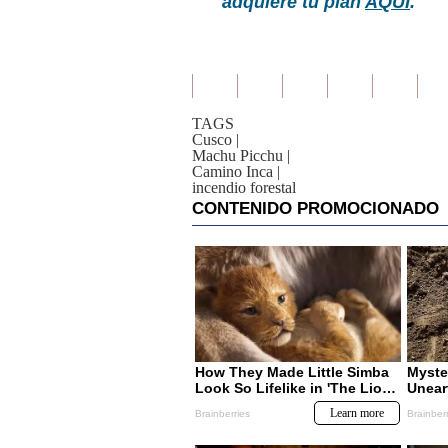
adquiere tu plan
AQUÍ
.
TAGS
Cusco
|
Machu Picchu
|
Camino Inca
|
incendio forestal