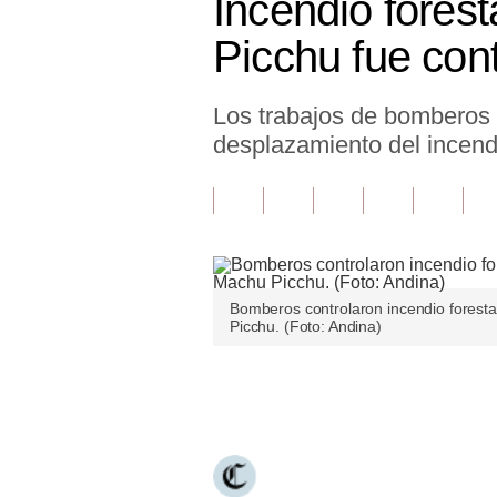
Incendio fores
Finanzas Personales
Picchu fue con
Inmobiliarias
Los trabajos de bomberos f
Plus G
desplazamiento del incendi
Opinión
Editorial
Pregunta de hoy
Blogs
Bomberos controlaron incendio foresta
Picchu. (Foto: Andina)
Tendencias
Lujo
Únete a nuestro canal
Viajes
Moda