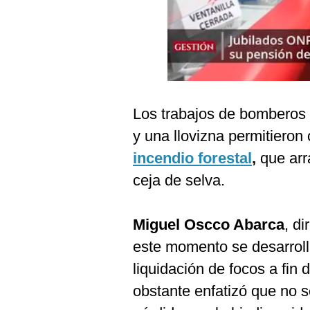
Podcast
Gestión TV
Videos
Fotogalerías
Los trabajos de bomberos 
y una llovizna permitieron
gestion.pe
incendio forestal
,
que arr
¿quiénes
ceja de selva.
Somos?
Términos
Miguel Oscco Abarca
, di
Y
Condiciones
este momento se desarroll
Política
liquidación de focos a fin 
De
Privacidad
obstante enfatizó que no 
Politica