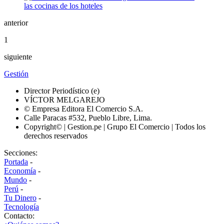
anterior
1
siguiente
Gestión
Director Periodístico (e)
VÍCTOR MELGAREJO
© Empresa Editora El Comercio S.A.
Calle Paracas #532, Pueblo Libre, Lima.
Copyright© | Gestion.pe | Grupo El Comercio | Todos los
derechos reservados
Secciones:
Portada
-
Economía
-
Mundo
-
Perú
-
Tu Dinero
-
Tecnología
Contacto: