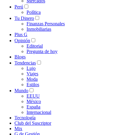
Mercados
Perú
Política
Tu Dinero
Finanzas Personales
Inmobiliarias
Plus G
Opinión
Editorial
Pregunta de hoy
Blogs
Tendencias
Lujo
Viajes
Moda
Estilos
Mundo
EEUU
México
España
Internacional
Tecnología
Club del Suscriptor
Mix
G de Gestión