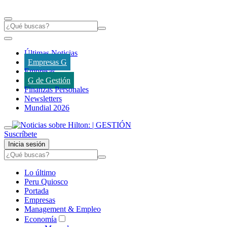
Últimas Noticias
Empresas G
Empresas
G de Gestión
Finanzas Personales
Newsletters
Mundial 2026
Suscríbete
Inicia sesión
Lo último
Peru Quiosco
Portada
Empresas
Management & Empleo
Economía