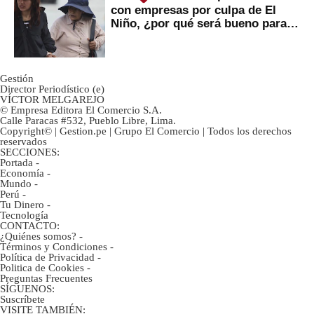
con empresas por culpa de El
Niño, ¿por qué será bueno para
ahorristas?
Gestión
Director Periodístico (e)
VÍCTOR MELGAREJO
© Empresa Editora El Comercio S.A.
Calle Paracas #532, Pueblo Libre, Lima.
Copyright© | Gestion.pe | Grupo El Comercio | Todos los derechos
reservados
SECCIONES:
Portada
-
Economía
-
Mundo
-
Perú
-
Tu Dinero
-
Tecnología
CONTACTO:
¿Quiénes somos?
-
Términos y Condiciones
-
Política de Privacidad
-
Politica de Cookies
-
Preguntas Frecuentes
SÍGUENOS:
Suscríbete
VISITE TAMBIÉN: