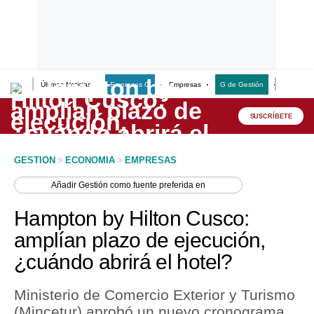
Últimas Noticias
Empresas G
Empresas
G de Gestión
Finanzas
Lo último
Peru Quiosco
SUSCRÍBETE
Portada
GESTION
>
ECONOMIA
>
EMPRESAS
Empresas
Añadir
Gestión
como fuente preferida en
Management & Empleo
Hampton by Hilton Cusco:
Economía
amplían plazo de ejecución,
¿cuándo abrirá el hotel?
Mercados
Perú
Ministerio de Comercio Exterior y Turismo
(Mincetur) aprobó un nuevo cronograma
Política