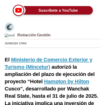
Moda
Suscríbete a YouTube
Estilos
Mundo
EEUU
Redacción Gestión
15/09/2024 17H50
México
España
El
Ministerio de Comercio Exterior y
Internacional
Turismo (Mincetur)
autorizó la
Tecnología
ampliación del plazo de ejecución del
proyecto “Hotel
Hampton by Hilton
Club del Suscriptor
Cusco”, desarrollado por Wanchak
Mix
Real State, hasta el 31 de julio de 2025.
G de Gestión
La iniciativa implica una inversión de