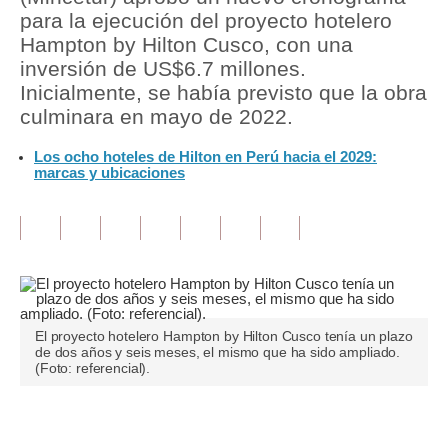
para la ejecución del proyecto hotelero
Tu Dinero
Hampton by Hilton Cusco, con una
inversión de US$6.7 millones.
Finanzas Personales
Inicialmente, se había previsto que la obra
culminara en mayo de 2022.
Inmobiliarias
Los ocho hoteles de Hilton en Perú hacia el 2029:
Plus G
marcas y ubicaciones
Opinión
Editorial
Pregunta de hoy
Blogs
El proyecto hotelero Hampton by Hilton Cusco tenía un plazo
de dos años y seis meses, el mismo que ha sido ampliado.
Tendencias
(Foto: referencial).
Lujo
Únete a nuestro canal
Viajes