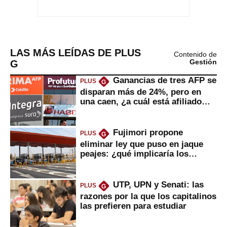
LAS MÁS LEÍDAS DE PLUS
Contenido de
G
Gestión
Ganancias de tres AFP se
PLUS
G
disparan más de 24%, pero en
una caen, ¿a cuál está afiliado
usted?
Fujimori propone
PLUS
G
eliminar ley que puso en jaque
peajes: ¿qué implicaría los
usuarios?
UTP, UPN y Senati: las
PLUS
G
razones por la que los capitalinos
las prefieren para estudiar