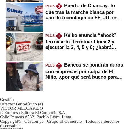
Puerto de Chancay: lo
PLUS
G
que trae la marcha blanca por
uso de tecnología de EE.UU. en
mercancías
Keiko anuncia “shock”
PLUS
G
ferroviario: terminar Línea 2 y
ejecutar la 3, 4, 5 y 6; ¿habrá
avances?
Bancos se pondrán duros
PLUS
G
con empresas por culpa de El
Niño, ¿por qué será bueno para
ahorristas?
Gestión
Director Periodístico (e)
VÍCTOR MELGAREJO
© Empresa Editora El Comercio S.A.
Calle Paracas #532, Pueblo Libre, Lima.
Copyright© | Gestion.pe | Grupo El Comercio | Todos los derechos
reservados