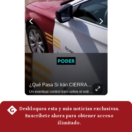
Politica
De
Cookies
Preguntas
Frecuentes
El FRACASO Militar Más Caro De Medio Oriente | #radar24
¿Qué Pasa Si Irán CIERRA El Estrecho De Ormuz? | #radar24
El internacionalista Roberto Heimovits señaló que Arabia Saudita posee armamento avanzado comprado por decenas de miles de millones de dólares. Sin embargo, recuerda que combatió durante siete años contra los hutíes sin conseguir derrotarlos, pese a la enorme diferencia de poder militar. #ArabiaSaudita #Hutíes #RobertoHeimovits #Geopolítica #Guerra #NoticiasInternacionales #Shorts 👉 Suscríbete y activa la campana para no perderte nuestro análisis diario. 🌎 Síguenos en nuestras redes sociales: 📌 Web oficial: https://gestion.pe/mundo/ 📌 LinkedIn: http://bit.ly/3HYIET0 📌 X (Twitter): http://bit.ly/4noZtX9 📌 TikTok: http://bit.ly/4evB6TO
Un eventual control iraní sobre el estrecho de Ormuz cambiaría radicalmente el equilibrio de poder, así lo explicó el analista Roberto Heimovits. Además, explicó que países como Arabia Saudita, Qatar, Emiratos Árabes Unidos, Irak y Kuwait dependen de esa ruta para exportar petróleo, gas y fertilizantes. #Geopolitica #Irán #EstrechoDeOrmuz #Petroleo #NoticiasInternacionales #RobertoHeimovits #Shorts 👉 Suscríbete y activa la campana para no perderte nuestro análisis diario. 🌎 Síguenos en nuestras redes sociales: 📌 Web oficial: https://gestion.pe/mundo/ 📌 LinkedIn: http://bit.ly/3HYIET0 📌 X (Twitter): http://bit.ly/4noZtX9 📌 TikTok: http://bit.ly/4evB6TO