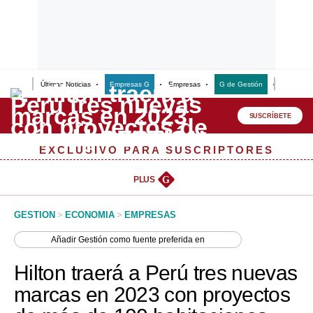
Últimas Noticias
Empresas G
Empresas
G de Gestión
Finanzas
Lo último
Peru Quiosco
SUSCRÍBETE
Portada
EXCLUSIVO PARA SUSCRIPTORES
Empresas
PLUS
G
Management & Empleo
GESTION
>
ECONOMIA
>
EMPRESAS
Economía
Añadir
Gestión
como fuente preferida en
Mercados
Hilton traerá a Perú tres nuevas
Perú
marcas en 2023 con proyectos
Política