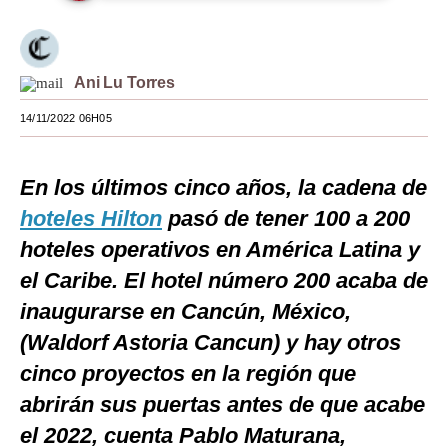
Moda
Estilos
Ani Lu Torres
Mundo
14/11/2022 06H05
EEUU
En los últimos cinco años, la cadena de
México
hoteles Hilton
pasó de tener 100 a 200
España
hoteles operativos en América Latina y
Internacional
el Caribe. El hotel número 200 acaba de
inaugurarse en Cancún, México,
Tecnología
(Waldorf Astoria Cancun) y hay otros
Club del Suscriptor
cinco proyectos en la región que
Mix
abrirán sus puertas antes de que acabe
G de Gestión
el 2022, cuenta Pablo Maturana,