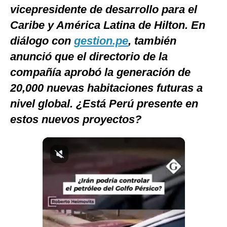
vicepresidente de desarrollo para el
Notas Contratadas
Caribe y América Latina de Hilton. En
Podcast
diálogo con
gestion.pe
, también
Gestión TV
anunció que el directorio de la
compañía aprobó la generación de
Videos
20,000 nuevas habitaciones futuras a
Fotogalerías
nivel global. ¿Está Perú presente en
estos nuevos proyectos?
gestion.pe
¿quiénes
Somos?
Términos
Y
Condiciones
Política
De
Privacidad