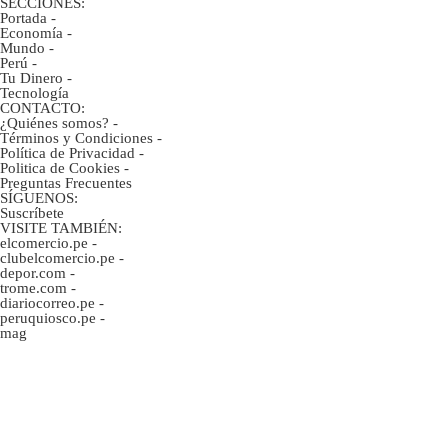
SECCIONES:
Portada
-
Economía
-
Mundo
-
Perú
-
Tu Dinero
-
Tecnología
CONTACTO:
¿Quiénes somos?
-
Términos y Condiciones
-
Política de Privacidad
-
Politica de Cookies
-
Preguntas Frecuentes
SÍGUENOS:
Suscríbete
VISITE TAMBIÉN:
elcomercio.pe
-
clubelcomercio.pe
-
depor.com
-
trome.com
-
diariocorreo.pe
-
peruquiosco.pe
-
mag