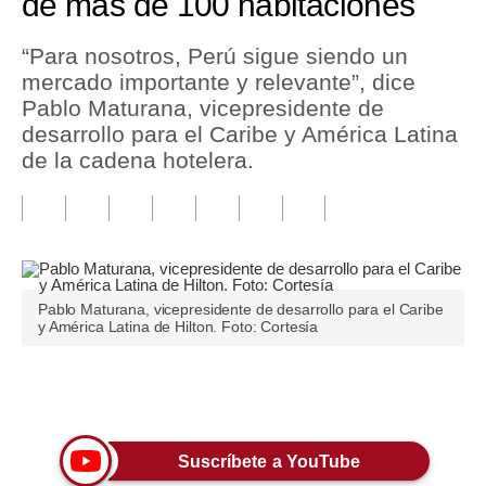
de más de 100 habitaciones
Tu Dinero
“Para nosotros, Perú sigue siendo un
mercado importante y relevante”, dice
Finanzas Personales
Pablo Maturana, vicepresidente de
Inmobiliarias
desarrollo para el Caribe y América Latina
de la cadena hotelera.
Plus G
Opinión
Editorial
Pregunta de hoy
Pablo Maturana, vicepresidente de desarrollo para el Caribe
y América Latina de Hilton. Foto: Cortesía
Blogs
Tendencias
Únete a nuestro canal
Lujo
Suscríbete a YouTube
Viajes