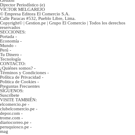
Gestión
Director Periodístico (e)
VÍCTOR MELGAREJO
© Empresa Editora El Comercio S.A.
Calle Paracas #532, Pueblo Libre, Lima.
Copyright© | Gestion.pe | Grupo El Comercio | Todos los derechos
reservados
SECCIONES:
Portada
-
Economía
-
Mundo
-
Perú
-
Tu Dinero
-
Tecnología
CONTACTO:
¿Quiénes somos?
-
Términos y Condiciones
-
Política de Privacidad
-
Politica de Cookies
-
Preguntas Frecuentes
SÍGUENOS:
Suscríbete
VISITE TAMBIÉN:
elcomercio.pe
-
clubelcomercio.pe
-
depor.com
-
trome.com
-
diariocorreo.pe
-
peruquiosco.pe
-
mag