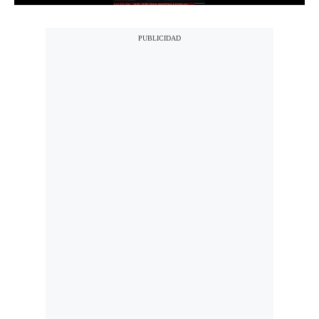
Notas Contratadas
Podcast
Gestión TV
Videos
Fotogalerías
gestion.pe
¿quiénes
Somos?
Términos
Y
Condiciones
Política
De
Privacidad