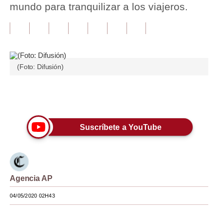
mundo para tranquilizar a los viajeros.
Tu Dinero
Finanzas Personales
Inmobiliarias
(Foto: Difusión)
Plus G
Opinión
Únete a nuestro canal
Editorial
Suscríbete a YouTube
Pregunta de hoy
Blogs
Tendencias
Agencia AP
Lujo
04/05/2020 02H43
Viajes