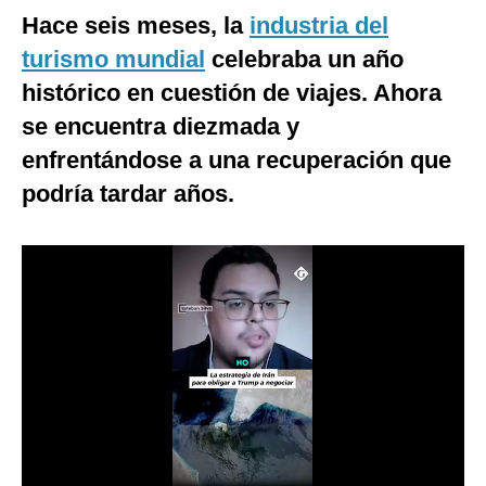
Hace seis meses, la
industria del
Moda
turismo mundial
celebraba un año
Estilos
histórico en cuestión de viajes. Ahora
Mundo
se encuentra diezmada y
enfrentándose a una recuperación que
EEUU
podría tardar años.
México
España
Internacional
Tecnología
Club del Suscriptor
Mix
G de Gestión