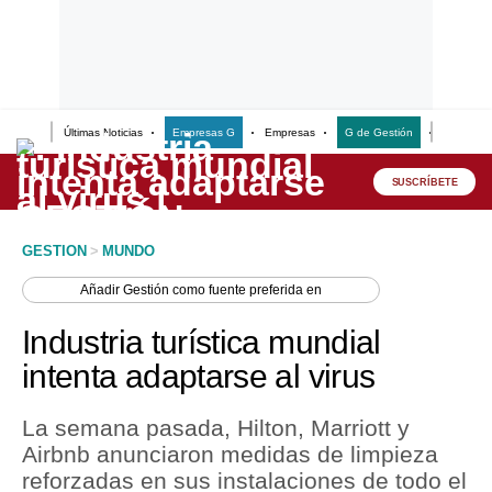
Últimas Noticias
Empresas G
Empresas
G de Gestión
Finanzas
Lo último
Peru Quiosco
SUSCRÍBETE
Portada
GESTION
>
MUNDO
Empresas
Añadir
Gestión
como fuente preferida en
Management & Empleo
Industria turística mundial
Economía
intenta adaptarse al virus
Mercados
La semana pasada, Hilton, Marriott y
Perú
Airbnb anunciaron medidas de limpieza
reforzadas en sus instalaciones de todo el
Política