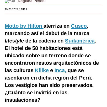
Dagiana Peves
Moda
29/01/2024 13H19
Estilos
Motto by Hilton
aterriza en
Cusco
,
Mundo
marcando así el debut de la marca
EEUU
lifestyle
de la cadena en
Sudamérica
.
México
El hotel de 58 habitaciones está
ubicado sobre un terreno donde se
España
encontraron restos arquitectónicos de
Internacional
las culturas
Killke
e
Inca,
que se
Tecnología
asentaron en dicha región del Perú.
Club del Suscriptor
Los vestigios han sido preservados.
¿Cuánto se invirtió en las
Mix
instalaciones?
G de Gestión