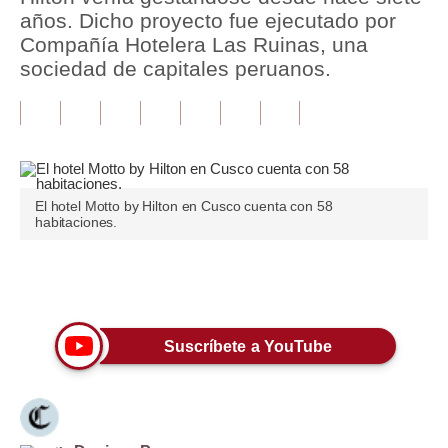
años. Dicho proyecto fue ejecutado por
Tu Dinero
Compañía Hotelera Las Ruinas, una
sociedad de capitales peruanos.
Finanzas Personales
Inmobiliarias
Plus G
Opinión
El hotel Motto by Hilton en Cusco cuenta con 58
habitaciones.
Editorial
Pregunta de hoy
Únete a nuestro canal
Blogs
Suscríbete a YouTube
Tendencias
Lujo
Viajes