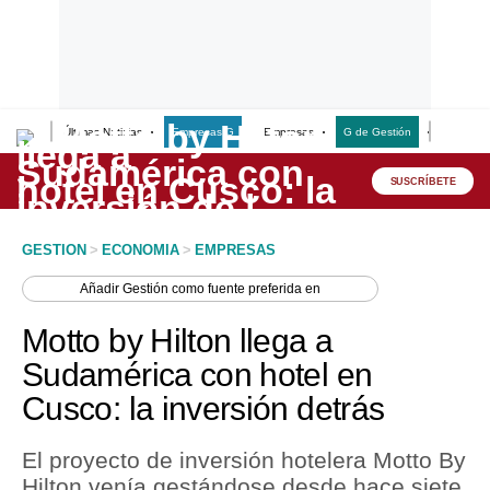
Últimas Noticias
Empresas G
Empresas
G de Gestión
Finanzas
Lo último
Peru Quiosco
SUSCRÍBETE
Portada
GESTION
>
ECONOMIA
>
EMPRESAS
Empresas
Añadir
Gestión
como fuente preferida en
Management & Empleo
Motto by Hilton llega a
Economía
Sudamérica con hotel en
Cusco: la inversión detrás
Mercados
Perú
El proyecto de inversión hotelera Motto By
Hilton venía gestándose desde hace siete
Política