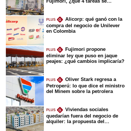
Fujimori, ¿qué 4 tareas se
marcan urgentes?
Alicorp: qué ganó con la
PLUS
G
compra del negocio de Unilever
en Colombia
Fujimori propone
PLUS
G
eliminar ley que puso en jaque
peajes: ¿qué cambios implicaría?
Oliver Stark regresa a
PLUS
G
Petroperú: lo que dice el ministro
del Minem sobre la petrolera
Viviendas sociales
PLUS
G
quedarían fuera del negocio de
alquiler: la propuesta del
gobierno