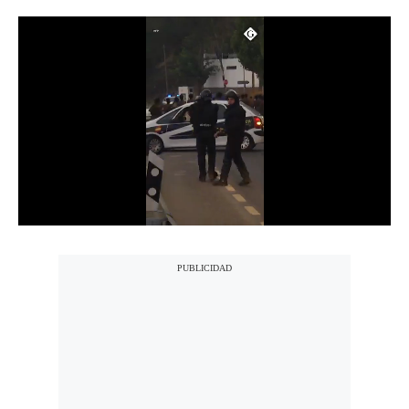
Notas Contratadas
Podcast
Gestión TV
Videos
Fotogalerías
gestion.pe
¿quiénes
Somos?
Términos
Y
Condiciones
Política
De
Privacidad