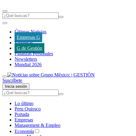
Últimas Noticias
Empresas G
Empresas
G de Gestión
Finanzas Personales
Newsletters
Mundial 2026
Suscríbete
Inicia sesión
Lo último
Peru Quiosco
Portada
Empresas
Management & Empleo
Economía