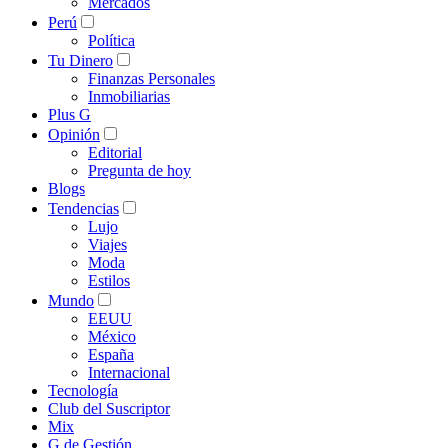
Mercados
Perú
Política
Tu Dinero
Finanzas Personales
Inmobiliarias
Plus G
Opinión
Editorial
Pregunta de hoy
Blogs
Tendencias
Lujo
Viajes
Moda
Estilos
Mundo
EEUU
México
España
Internacional
Tecnología
Club del Suscriptor
Mix
G de Gestión