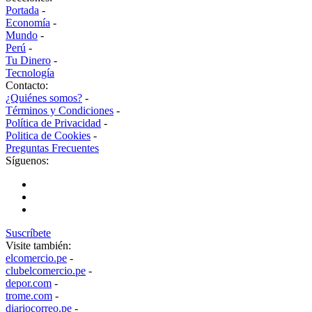
Portada
-
Economía
-
Mundo
-
Perú
-
Tu Dinero
-
Tecnología
Contacto:
¿Quiénes somos?
-
Términos y Condiciones
-
Política de Privacidad
-
Politica de Cookies
-
Preguntas Frecuentes
Síguenos:
Suscríbete
Visite también:
elcomercio.pe
-
clubelcomercio.pe
-
depor.com
-
trome.com
-
diariocorreo.pe
-