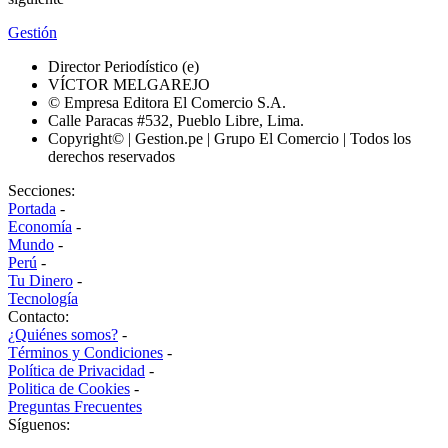
Gestión
Director Periodístico (e)
VÍCTOR MELGAREJO
© Empresa Editora El Comercio S.A.
Calle Paracas #532, Pueblo Libre, Lima.
Copyright© | Gestion.pe | Grupo El Comercio | Todos los
derechos reservados
Secciones:
Portada
-
Economía
-
Mundo
-
Perú
-
Tu Dinero
-
Tecnología
Contacto:
¿Quiénes somos?
-
Términos y Condiciones
-
Política de Privacidad
-
Politica de Cookies
-
Preguntas Frecuentes
Síguenos: