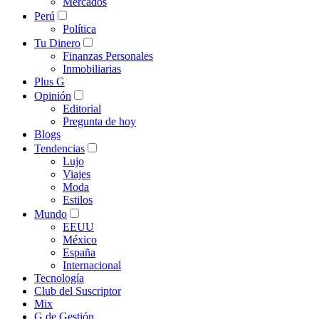
Mercados
Perú
Política
Tu Dinero
Finanzas Personales
Inmobiliarias
Plus G
Opinión
Editorial
Pregunta de hoy
Blogs
Tendencias
Lujo
Viajes
Moda
Estilos
Mundo
EEUU
México
España
Internacional
Tecnología
Club del Suscriptor
Mix
G de Gestión