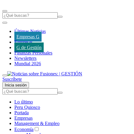
Últimas Noticias
Empresas G
Empresas
G de Gestión
Finanzas Personales
Newsletters
Mundial 2026
Suscríbete
Inicia sesión
Lo último
Peru Quiosco
Portada
Empresas
Management & Empleo
Economía