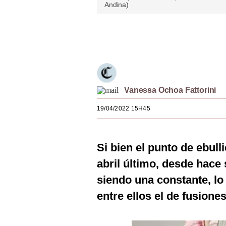
Andina)
Estilos
Mundo
Únete a nuestro canal
EEUU
México
Vanessa Ochoa Fattorini
España
19/04/2022 15H45
Internacional
Tecnología
Si bien el punto de ebulli
Club del Suscriptor
abril último, desde hace
Mix
siendo una constante, lo
G de Gestión
entre ellos el de fusione
Notas Contratadas