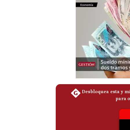
Podcast
Gestión TV
Videos
Fotogalerías
gestion.pe
¿quiénes
Somos?
Términos
Y
Condiciones
Política
De
Privacidad
Politica