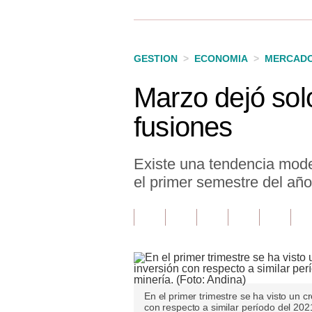
Finanzas Personales
Inmobiliarias
GESTION
>
ECONOMIA
>
MERCAD
Plus G
Marzo dejó sol
Opinión
fusiones
Editorial
Pregunta de hoy
Existe una tendencia mode
el primer semestre del año
Blogs
Tendencias
Lujo
Viajes
En el primer trimestre se ha visto un
Moda
con respecto a similar período del 2021