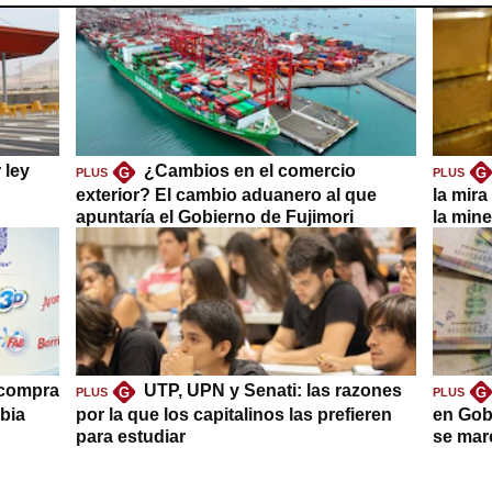
 ley
¿Cambios en el comercio
G
G
PLUS
PLUS
exterior? El cambio aduanero al que
la mira
apuntaría el Gobierno de Fujimori
la mine
 compra
UTP, UPN y Senati: las razones
G
G
PLUS
PLUS
bia
por la que los capitalinos las prefieren
en Gob
para estudiar
se mar