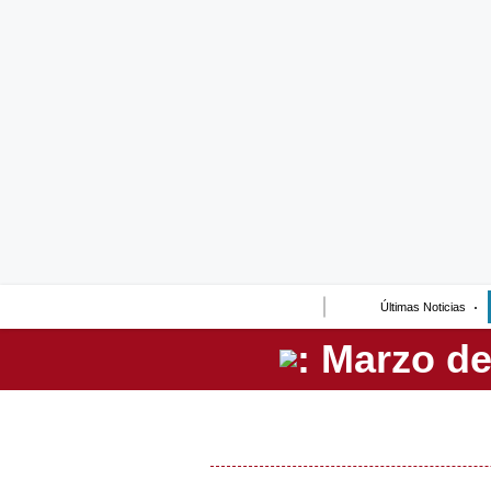
Lo último
Peru Quiosco
Portada
Empresas
Management & Empleo
Economía
Últimas Noticias
Mercados
Perú
Política
Tu Dinero