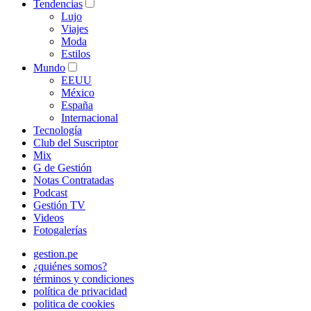
Tendencias
Lujo
Viajes
Moda
Estilos
Mundo
EEUU
México
España
Internacional
Tecnología
Club del Suscriptor
Mix
G de Gestión
Notas Contratadas
Podcast
Gestión TV
Videos
Fotogalerías
gestion.pe
¿quiénes somos?
términos y condiciones
política de privacidad
politica de cookies