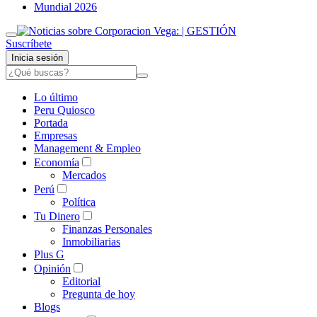
Mundial 2026
Suscríbete
Inicia sesión
Lo último
Peru Quiosco
Portada
Empresas
Management & Empleo
Economía
Mercados
Perú
Política
Tu Dinero
Finanzas Personales
Inmobiliarias
Plus G
Opinión
Editorial
Pregunta de hoy
Blogs