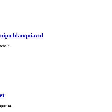
uipo blanquiazul
ena r...
et
puesta ...