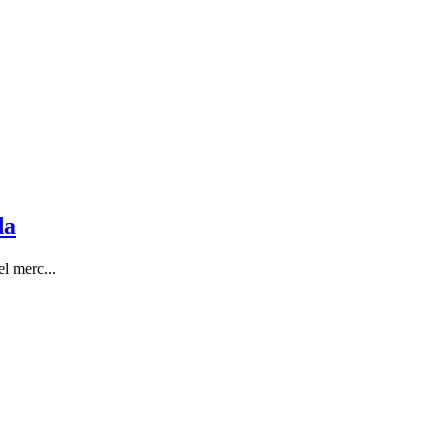
da
l merc...