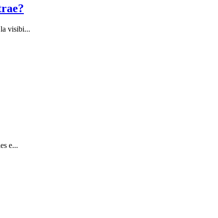
trae?
 visibi...
s e...