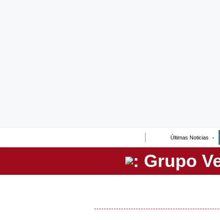
Lo último
Peru Quiosco
Portada
Empresas
Management & Empleo
Economía
Últimas Noticias
Mercados
Perú
Política
Tu Dinero