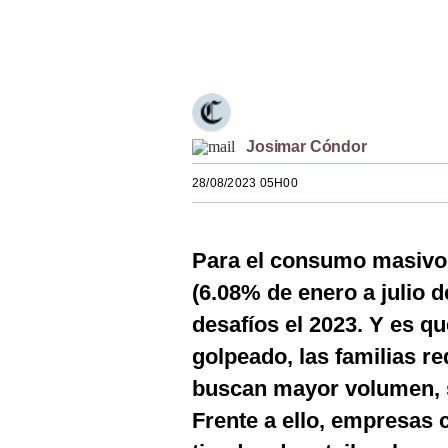
Estilos
Únete a nuestro canal
Mundo
EEUU
México
Josimar Cóndor
España
28/08/2023 05H00
Internacional
Para el consumo masivo
Tecnología
(6.08% de enero a julio d
Club del Suscriptor
desafíos el 2023. Y es q
Mix
golpeado, las familias 
G de Gestión
buscan mayor volumen, s
Frente a ello, empresas
Notas Contratadas