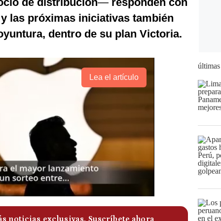
gocio de distribución
—
responden con
 y las próximas iniciativas también
oyuntura, dentro de su plan Victoria.
últimas
Lea el artículo