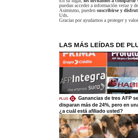
En su lugar,
los invitamos a compartir 
puedan acceder a información veraz y de 
Asimismo, pueden
suscribirse y disfru
Uds.
Gracias por ayudarnos a proteger y valor
LAS MÁS LEÍDAS DE PL
Ganancias de tres AFP s
G
PLUS
disparan más de 24%, pero en un
¿a cuál está afiliado usted?