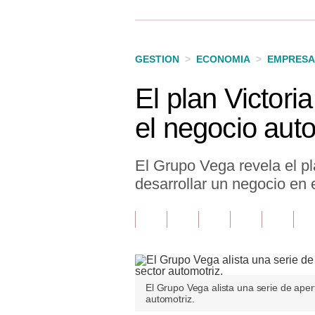
Finanzas Personales
Inmobiliarias
GESTION
>
ECONOMIA
>
EMPRESA
Plus G
El plan Victori
Opinión
el negocio aut
Editorial
Pregunta de hoy
El Grupo Vega revela el pl
desarrollar un negocio en e
Blogs
Tendencias
Lujo
Viajes
El Grupo Vega alista una serie de aper
automotriz.
Moda