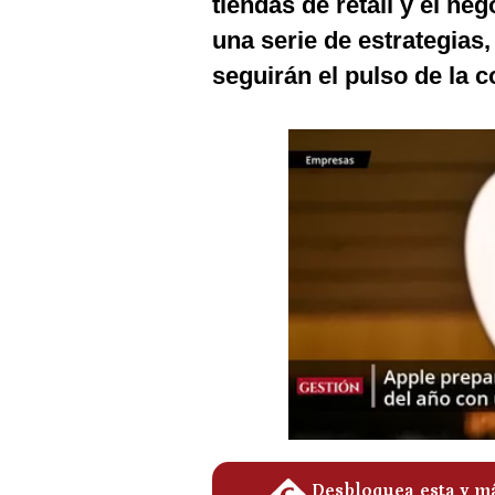
tiendas de retail y el ne
Podcast
una serie de estrategias,
Gestión TV
seguirán el pulso de la c
Videos
Fotogalerías
gestion.pe
¿quiénes
Somos?
Términos
Y
Condiciones
Política
De
Privacidad
Politica