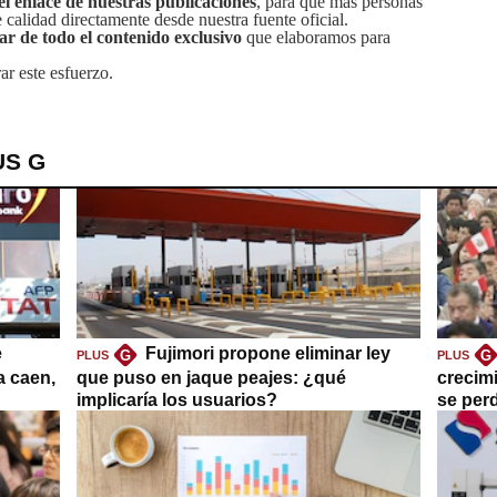
el enlace de nuestras publicaciones
, para que más personas
calidad directamente desde nuestra fuente oficial.
tar de todo el contenido exclusivo
que elaboramos para
ar este esfuerzo.
US G
e
Fujimori propone eliminar ley
G
G
PLUS
PLUS
a caen,
que puso en jaque peajes: ¿qué
crecim
implicaría los usuarios?
se per