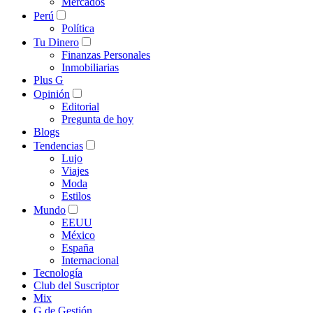
Mercados
Perú
Política
Tu Dinero
Finanzas Personales
Inmobiliarias
Plus G
Opinión
Editorial
Pregunta de hoy
Blogs
Tendencias
Lujo
Viajes
Moda
Estilos
Mundo
EEUU
México
España
Internacional
Tecnología
Club del Suscriptor
Mix
G de Gestión