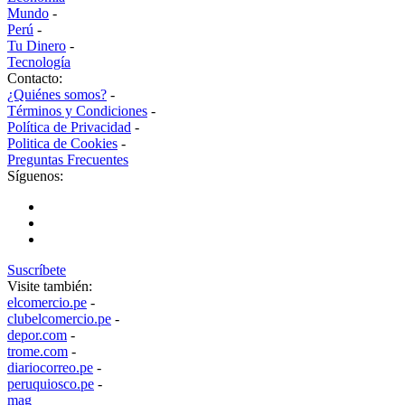
Mundo
-
Perú
-
Tu Dinero
-
Tecnología
Contacto:
¿Quiénes somos?
-
Términos y Condiciones
-
Política de Privacidad
-
Politica de Cookies
-
Preguntas Frecuentes
Síguenos:
Suscríbete
Visite también:
elcomercio.pe
-
clubelcomercio.pe
-
depor.com
-
trome.com
-
diariocorreo.pe
-
peruquiosco.pe
-
mag