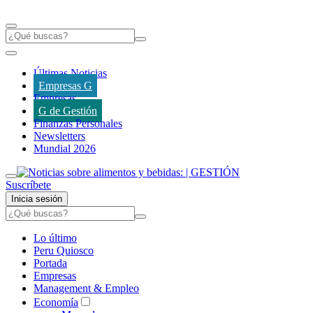
Últimas Noticias
Empresas G
Empresas
G de Gestión
Finanzas Personales
Newsletters
Mundial 2026
Suscríbete
Inicia sesión
Lo último
Peru Quiosco
Portada
Empresas
Management & Empleo
Economía