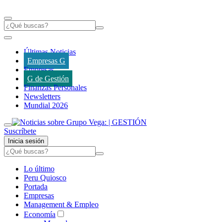
Últimas Noticias
Empresas G
Empresas
G de Gestión
Finanzas Personales
Newsletters
Mundial 2026
Suscríbete
Inicia sesión
Lo último
Peru Quiosco
Portada
Empresas
Management & Empleo
Economía