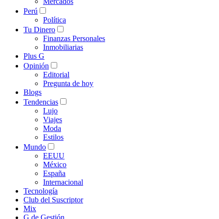
Mercados
Perú
Política
Tu Dinero
Finanzas Personales
Inmobiliarias
Plus G
Opinión
Editorial
Pregunta de hoy
Blogs
Tendencias
Lujo
Viajes
Moda
Estilos
Mundo
EEUU
México
España
Internacional
Tecnología
Club del Suscriptor
Mix
G de Gestión