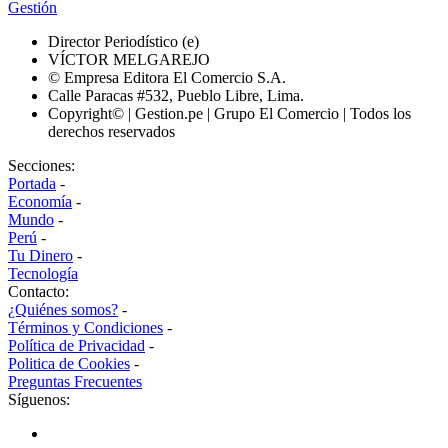
Gestión
Director Periodístico (e)
VÍCTOR MELGAREJO
© Empresa Editora El Comercio S.A.
Calle Paracas #532, Pueblo Libre, Lima.
Copyright© | Gestion.pe | Grupo El Comercio | Todos los
derechos reservados
Secciones:
Portada
-
Economía
-
Mundo
-
Perú
-
Tu Dinero
-
Tecnología
Contacto:
¿Quiénes somos?
-
Términos y Condiciones
-
Política de Privacidad
-
Politica de Cookies
-
Preguntas Frecuentes
Síguenos: