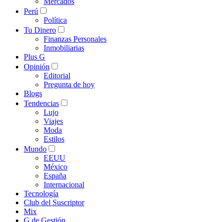
Mercados
Perú
Política
Tu Dinero
Finanzas Personales
Inmobiliarias
Plus G
Opinión
Editorial
Pregunta de hoy
Blogs
Tendencias
Lujo
Viajes
Moda
Estilos
Mundo
EEUU
México
España
Internacional
Tecnología
Club del Suscriptor
Mix
G de Gestión