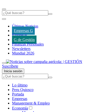
Últimas Noticias
Empresas G
Empresas
G de Gestión
Finanzas Personales
Newsletters
Mundial 2026
Suscríbete
Inicia sesión
Lo último
Peru Quiosco
Portada
Empresas
Management & Empleo
Economía