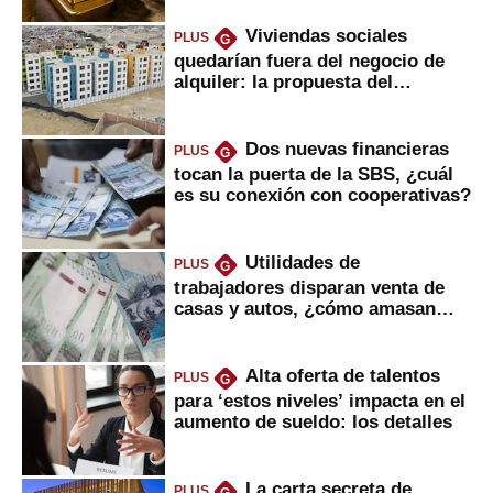
Viviendas sociales
PLUS
G
quedarían fuera del negocio de
alquiler: la propuesta del
gobierno
Dos nuevas financieras
PLUS
G
tocan la puerta de la SBS, ¿cuál
es su conexión con cooperativas?
Utilidades de
PLUS
G
trabajadores disparan venta de
casas y autos, ¿cómo amasan
tanta liquidez?
Alta oferta de talentos
PLUS
G
para ‘estos niveles’ impacta en el
aumento de sueldo: los detalles
La carta secreta de
PLUS