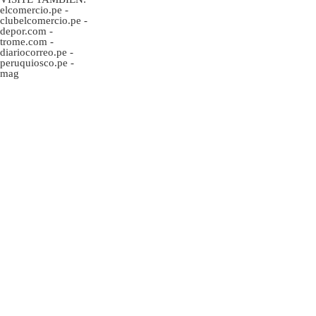
elcomercio.pe
-
clubelcomercio.pe
-
depor.com
-
trome.com
-
diariocorreo.pe
-
peruquiosco.pe
-
mag