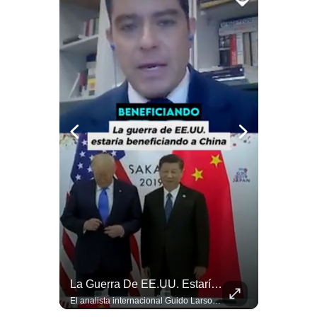
Notas Contratadas
Podcast
Gestión TV
Videos
Fotogalerías
gestion.pe
¿quiénes
Somos?
Términos
Y
Condiciones
Qué Es La Ciclosporosis Y Por Qué Está En Aumento | Gestión Mundo
La Guerra De EE.UU. Estaría Beneficiando A China | Gestión Mundo
Política
La #ciclosporiasis vuelve a poner bajo alerta la #seguridadalimentaria en #EstadosUnidos ante un importante #brote de infecciones por #Cyclospora, un #parásito microscópico que puede transmitirse mediante #agua y #alimentos contaminados. La investigación sanitaria ha relacionado parte de los casos con #lechugaiceberg procedente del centro de #México, aunque las autoridades continúan investigando el alcance y las fuentes de las infecciones. ¿Qué es la ciclosporiasis, cómo se contagia y cuáles son sus síntomas? En este video explicamos qué se sabe del brote, por qué puede causar #diarrea prolongada, qué ocurre en Estados Unidos, México y otros países, y cuáles son las principales recomendaciones para reducir el riesgo. #EstadosUnidos #Mexico #usanews #diarrea #brote #Cyclospora #ciclosporiasis #lechugaiceberg #alertasanitaria 👉 Suscríbete y activa la campana para no perderte nuestro análisis diario. 🌎 Síguenos en nuestras redes sociales: 📌 Web oficial: https://gestion.pe/mundo/ 📌 LinkedIn: http://bit.ly/3HYIET0 📌 X (Twitter): http://bit.ly/4noZtX9 📌 TikTok: http://bit.ly/4evB6TO
El analista internacional Guido Larson cuestiona la estrategia comercial estadounidense. Menciona los aranceles impuestos incluso a países latinoamericanos y contrasta esa política con el avance de China. Además, señala que Pekín controla aproximadamente el 90% del mercado de tierras raras y concluye con una paradoja: el conflicto iniciado por Washington estaría beneficiando indirectamente a uno de sus principales competidores. 🚀 ¿Quieres entender el mundo sin ruido? Únete a nuestra comunidad y forma parte del cambio. #GestiónNewsroomLive #NoticiasGlobales #AnálisisGeopolítico #EconomíaMundial #IA #Geopolítica #LatinosEnUSA #NoticiasEnEspañol 👉 Suscríbete y activa la campana para no perderte nuestro análisis diario. 🌎 Síguenos en nuestras redes sociales: 📌 Web oficial: https://gestion.pe/mundo/ 📌 LinkedIn: http://bit.ly/3HYIET0 📌 X (Twitter): http://bit.ly/4noZtX9 📌 TikTok: http://bit.ly/4evB6TO
De
Privacidad