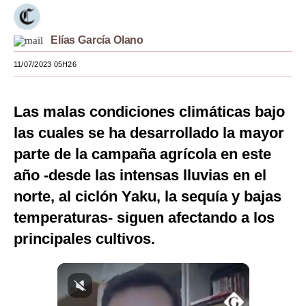
Moda
Elías García Olano
Estilos
11/07/2023 05H26
Mundo
EEUU
Las malas condiciones climáticas bajo
México
las cuales se ha desarrollado la mayor
parte de la campaña agrícola en este
España
año -desde las intensas lluvias en el
Internacional
norte, al ciclón Yaku, la sequía y bajas
Tecnología
temperaturas- siguen afectando a los
principales cultivos.
Club del Suscriptor
Mix
G de Gestión