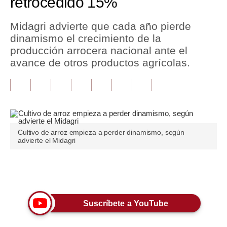
retrocedido 15%
Tu Dinero
Midagri advierte que cada año pierde
dinamismo el crecimiento de la
Finanzas Personales
producción arrocera nacional ante el
Inmobiliarias
avance de otros productos agrícolas.
Plus G
Opinión
Editorial
Cultivo de arroz empieza a perder dinamismo, según
advierte el Midagri
Pregunta de hoy
Blogs
Únete a nuestro canal
Tendencias
Lujo
Suscríbete a YouTube
Viajes