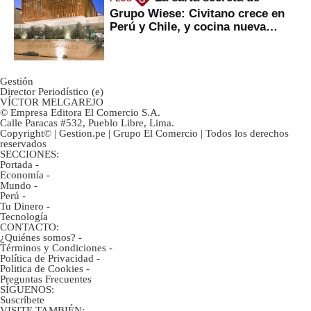
G
Grupo Wiese: Civitano crece en
Perú y Chile, y cocina nueva
marca
Gestión
Director Periodístico (e)
VÍCTOR MELGAREJO
© Empresa Editora El Comercio S.A.
Calle Paracas #532, Pueblo Libre, Lima.
Copyright© | Gestion.pe | Grupo El Comercio | Todos los derechos
reservados
SECCIONES:
Portada
-
Economía
-
Mundo
-
Perú
-
Tu Dinero
-
Tecnología
CONTACTO:
¿Quiénes somos?
-
Términos y Condiciones
-
Política de Privacidad
-
Politica de Cookies
-
Preguntas Frecuentes
SÍGUENOS:
Suscríbete
VISITE TAMBIÉN: