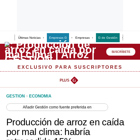
Últimas Noticias
Empresas G
Empresas
G de Gestión
Finanzas
Lo último
Peru Quiosco
SUSCRÍBETE
Portada
EXCLUSIVO PARA SUSCRIPTORES
Empresas
PLUS
G
Management & Empleo
GESTION
>
ECONOMIA
Economía
Añadir
Gestión
como fuente preferida en
Mercados
Producción de arroz en caída
Perú
por mal clima: habría
Política