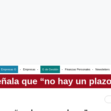
Empresas G
Empresas
G de Gestión
Finanzas Personales
Newsletters