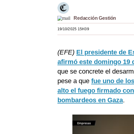
Estilos
Mundo
Redacción Gestión
19/10/2025 15H39
EEUU
México
(EFE)
El presidente de 
España
afirmó este domingo 19 
Internacional
que se concrete el desarm
Tecnología
pese a que
fue uno de lo
alto el fuego firmado con
Club del Suscriptor
bombardeos en Gaza
.
Mix
G de Gestión
Notas Contratadas