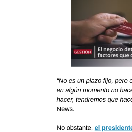
Podcast
Gestión TV
Videos
Fotogalerías
gestion.pe
¿quiénes
“No es un plazo fijo, pero
Somos?
en algún momento no hace
Términos
Y
hacer, tendremos que hacer
Condiciones
News.
Política
De
Privacidad
No obstante,
el presiden
Politica