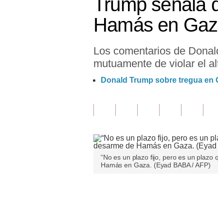
Trump señala q
Finanzas Personales
Hamás en Gaz
Inmobiliarias
Los comentarios de Donal
Plus G
mutuamente de violar el al
Opinión
Donald Trump sobre tregua en G
Editorial
Pregunta de hoy
Blogs
Tendencias
“No es un plazo fijo, pero es un plaz
Hamás en Gaza. (Eyad BABA / AFP)
Lujo
Viajes
Únete a nuestro canal
Moda