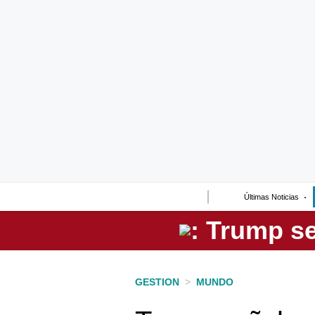
Lo último
Peru Quiosco
Portada
Empresas
Management & Empleo
Economía
Últimas Noticias
Mercados
Perú
Política
GESTION
>
MUNDO
Tu Dinero