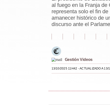
al fuego en la Franja de
Estilos
representa solo el fin de
Mundo
amanecer histórico de u
discurso ante el Parlame
EEUU
México
España
Internacional
Gestión Videos
Tecnología
13/10/2025 11H42
- ACTUALIZADO A 13/
Club del Suscriptor
Mix
G de Gestión
Notas Contratadas