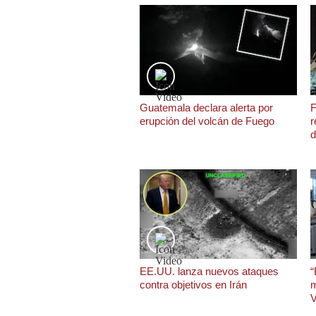
Podcast
Gestión TV
Videos
Fotogalerías
Guatemala declara alerta por
F
erupción del volcán de Fuego
r
d
gestion.pe
¿quiénes
Somos?
Términos
Y
Condiciones
Política
EE.UU. lanza nuevos ataques
“
De
Privacidad
contra objetivos en Irán
m
V
Politica