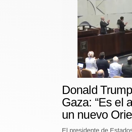
Finanzas Personales
Inmobiliarias
Plus G
Opinión
Editorial
Pregunta de hoy
Blogs
Donald Trump
Tendencias
Gaza: “Es el 
Lujo
un nuevo Orie
Viajes
Moda
El presidente de Estados