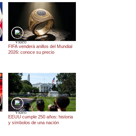
FIFA venderá anillos del Mundial
2026: conoce su precio
EEUU cumple 250 años: historia
y símbolos de una nación