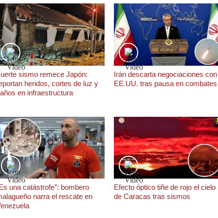
uerte sismo remece Japón:
Irán descarta negociaciones con
eportan heridos, cortes de luz y
EE.UU. tras pausa en combates
años en infraestructura
Es una catástrofe”: bombero
Efecto óptico tiñe de rojo el cielo
alagueño narra el rescate en
de Caracas tras sismos
enezuela