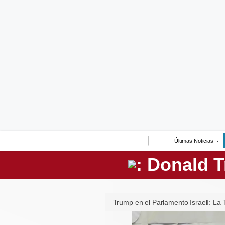
Lo último
Peru Quiosco
Portada
Empresas
Management & Empleo
Economía
Últimas Noticias
Mercados
Perú
Política
Trump en el Parlamento Israelí: La 
Tu Dinero