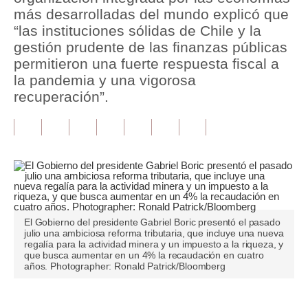
más desarrolladas del mundo explicó que
Tu Dinero
“las instituciones sólidas de Chile y la
gestión prudente de las finanzas públicas
Finanzas Personales
permitieron una fuerte respuesta fiscal a
la pandemia y una vigorosa
Inmobiliarias
recuperación”.
Plus G
Opinión
Editorial
Pregunta de hoy
Blogs
El Gobierno del presidente Gabriel Boric presentó el pasado
julio una ambiciosa reforma tributaria, que incluye una nueva
regalía para la actividad minera y un impuesto a la riqueza, y
Tendencias
que busca aumentar en un 4% la recaudación en cuatro
años. Photographer: Ronald Patrick/Bloomberg
Lujo
Viajes