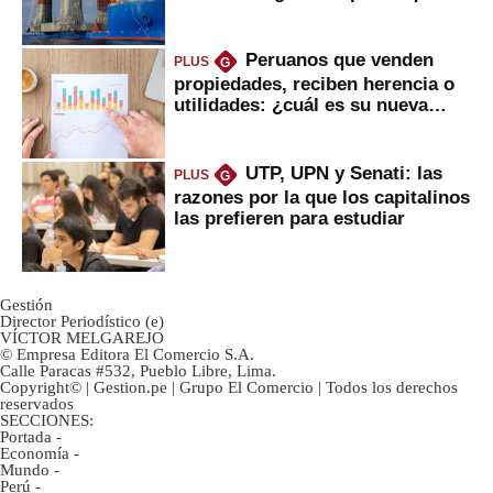
daría
Peruanos que venden
PLUS
G
propiedades, reciben herencia o
utilidades: ¿cuál es su nueva
inversión clave?
UTP, UPN y Senati: las
PLUS
G
razones por la que los capitalinos
las prefieren para estudiar
Gestión
Director Periodístico (e)
VÍCTOR MELGAREJO
© Empresa Editora El Comercio S.A.
Calle Paracas #532, Pueblo Libre, Lima.
Copyright© | Gestion.pe | Grupo El Comercio | Todos los derechos
reservados
SECCIONES:
Portada
-
Economía
-
Mundo
-
Perú
-