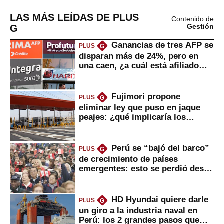
LAS MÁS LEÍDAS DE PLUS
Contenido de
G
Gestión
Ganancias de tres AFP se
PLUS
G
disparan más de 24%, pero en
una caen, ¿a cuál está afiliado
usted?
Fujimori propone
PLUS
G
eliminar ley que puso en jaque
peajes: ¿qué implicaría los
usuarios?
Perú se “bajó del barco”
PLUS
G
de crecimiento de países
emergentes: esto se perdió desde
2022
HD Hyundai quiere darle
PLUS
G
un giro a la industria naval en
Perú: los 2 grandes pasos que