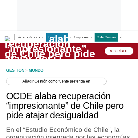
Últimas Noticias
Empresas G
Empresas
G de Gestión
Finanzas
Lo último
Peru Quiosco
SUSCRÍBETE
Portada
GESTION
>
MUNDO
Empresas
Añadir
Gestión
como fuente preferida en
Management & Empleo
OCDE alaba recuperación
Economía
“impresionante” de Chile pero
pide atajar desigualdad
Mercados
Perú
En el “Estudio Económico de Chile”, la
organización integrada por las economías
Política