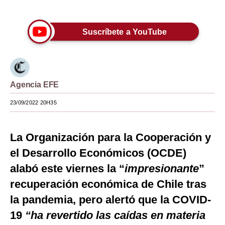
Únete a nuestro canal
Moda
Suscríbete a YouTube
Estilos
Mundo
EEUU
Agencia EFE
México
23/09/2022 20H35
España
La Organización para la Cooperación y
Internacional
el Desarrollo Económicos (OCDE)
Tecnología
alabó este viernes la “
impresionante
”
Club del Suscriptor
recuperación económica de Chile tras
Mix
la pandemia, pero alertó que la COVID-
19
“ha revertido las caídas en materia
G de Gestión