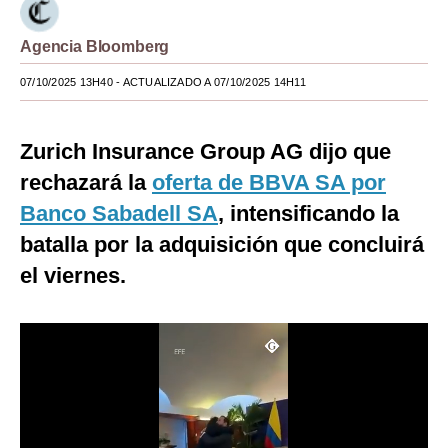
Moda
Agencia Bloomberg
Estilos
07/10/2025 13H40
- ACTUALIZADO A 07/10/2025 14H11
Mundo
Zurich Insurance Group AG dijo que
EEUU
rechazará la
oferta de BBVA SA por
México
Banco Sabadell SA
, intensificando la
España
batalla por la adquisición que concluirá
Internacional
el viernes.
Tecnología
Club del Suscriptor
Mix
G de Gestión