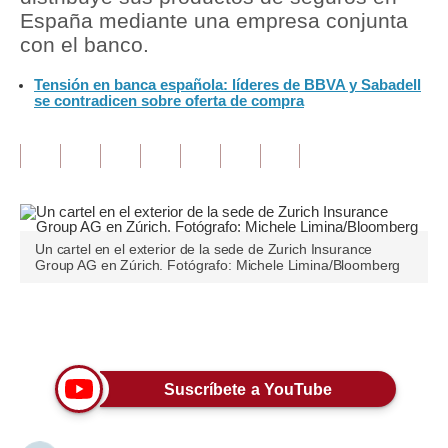
España mediante una empresa conjunta
Tu Dinero
con el banco.
Finanzas Personales
Tensión en banca española: líderes de BBVA y Sabadell
se contradicen sobre oferta de compra
Inmobiliarias
Plus G
Opinión
Editorial
Un cartel en el exterior de la sede de Zurich Insurance
Group AG en Zúrich. Fotógrafo: Michele Limina/Bloomberg
Pregunta de hoy
Blogs
Únete a nuestro canal
Tendencias
Suscríbete a YouTube
Lujo
Viajes