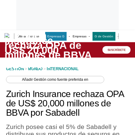
Últimas Noticias
Empresas G
Empresas
G de Gestión
Finanzas
Lo último
Peru Quiosco
SUSCRÍBETE
Portada
GESTION
>
MUNDO
>
INTERNACIONAL
Empresas
Añadir
Gestión
como fuente preferida en
Management & Empleo
Zurich Insurance rechaza OPA
Economía
de US$ 20,000 millones de
BBVA por Sabadell
Mercados
Perú
Zurich posee casi el 5% de Sabadell y
distribuye sus productos de seguros en
Política