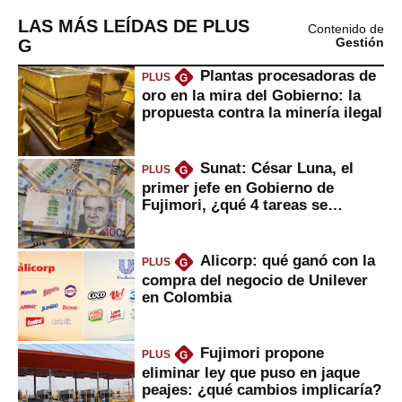
LAS MÁS LEÍDAS DE PLUS
Contenido de
G
Gestión
Plantas procesadoras de
PLUS
G
oro en la mira del Gobierno: la
propuesta contra la minería ilegal
Sunat: César Luna, el
PLUS
G
primer jefe en Gobierno de
Fujimori, ¿qué 4 tareas se
marcan urgentes?
Alicorp: qué ganó con la
PLUS
G
compra del negocio de Unilever
en Colombia
Fujimori propone
PLUS
G
eliminar ley que puso en jaque
peajes: ¿qué cambios implicaría?