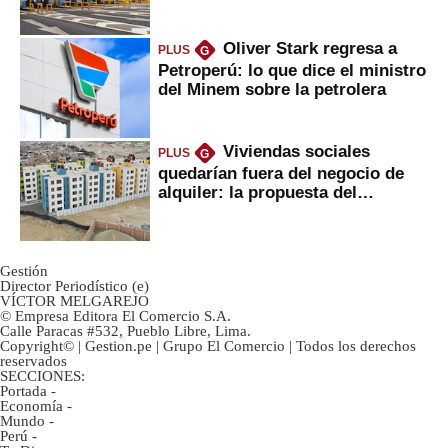
Oliver Stark regresa a
PLUS
G
Petroperú: lo que dice el ministro
del Minem sobre la petrolera
Viviendas sociales
PLUS
G
quedarían fuera del negocio de
alquiler: la propuesta del
gobierno
Gestión
Director Periodístico (e)
VÍCTOR MELGAREJO
© Empresa Editora El Comercio S.A.
Calle Paracas #532, Pueblo Libre, Lima.
Copyright© | Gestion.pe | Grupo El Comercio | Todos los derechos
reservados
SECCIONES:
Portada
-
Economía
-
Mundo
-
Perú
-