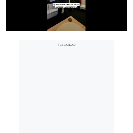
Notas Contratadas
Podcast
Gestión TV
Videos
Fotogalerías
gestion.pe
¿quiénes
Somos?
Términos
Y
Condiciones
Política
De
Privacidad