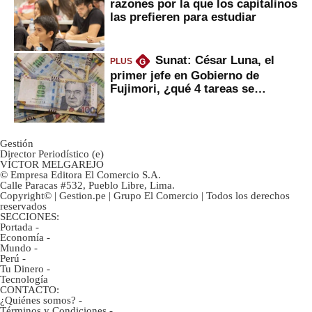
razones por la que los capitalinos
las prefieren para estudiar
Sunat: César Luna, el
PLUS
G
primer jefe en Gobierno de
Fujimori, ¿qué 4 tareas se
marcan urgentes?
Gestión
Director Periodístico (e)
VÍCTOR MELGAREJO
© Empresa Editora El Comercio S.A.
Calle Paracas #532, Pueblo Libre, Lima.
Copyright© | Gestion.pe | Grupo El Comercio | Todos los derechos
reservados
SECCIONES:
Portada
-
Economía
-
Mundo
-
Perú
-
Tu Dinero
-
Tecnología
CONTACTO:
¿Quiénes somos?
-
Términos y Condiciones
-