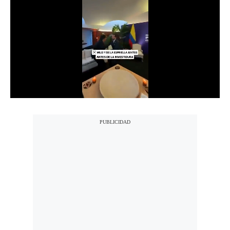
Notas Contratadas
Podcast
Gestión TV
Videos
Fotogalerías
gestion.pe
¿quiénes
Somos?
Términos
Y
Condiciones
Política
De
Privacidad