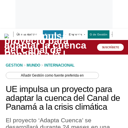
Últimas Noticias
Empresas G
Empresas
G de Gestión
Finanzas
Lo último
Peru Quiosco
SUSCRÍBETE
Portada
GESTION
>
MUNDO
>
INTERNACIONAL
Empresas
Añadir
Gestión
como fuente preferida en
Management & Empleo
UE impulsa un proyecto para
Economía
adaptar la cuenca del Canal de
Panamá a la crisis climática
Mercados
Perú
El proyecto ‘Adapta Cuenca’ se
desarrollará durante 24 meses en una
Política