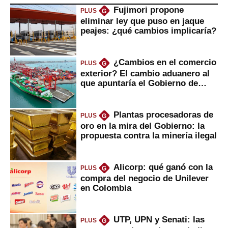
Fujimori propone
PLUS
G
eliminar ley que puso en jaque
peajes: ¿qué cambios implicaría?
¿Cambios en el comercio
PLUS
G
exterior? El cambio aduanero al
que apuntaría el Gobierno de
Fujimori
Plantas procesadoras de
PLUS
G
oro en la mira del Gobierno: la
propuesta contra la minería ilegal
Alicorp: qué ganó con la
PLUS
G
compra del negocio de Unilever
en Colombia
UTP, UPN y Senati: las
PLUS
G