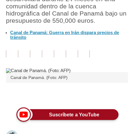
comunidad dentro de la cuenca
Tu Dinero
hidrográfica del Canal de Panamá bajo un
presupuesto de 550,000 euros.
Finanzas Personales
Canal de Panamá: Guerra en Irán dispara precios de
Inmobiliarias
tránsito
Plus G
Opinión
Editorial
Canal de Panamá. (Foto: AFP)
Pregunta de hoy
Blogs
Únete a nuestro canal
Tendencias
Suscríbete a YouTube
Lujo
Viajes