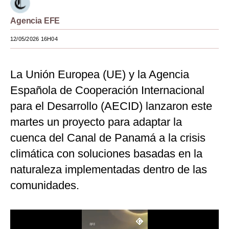
Moda
Agencia EFE
Estilos
12/05/2026 16H04
Mundo
La Unión Europea (UE) y la Agencia
EEUU
Española de Cooperación Internacional
México
para el Desarrollo (AECID) lanzaron este
España
martes un proyecto para adaptar la
cuenca del Canal de Panamá a la crisis
Internacional
climática con soluciones basadas en la
Tecnología
naturaleza implementadas dentro de las
Club del Suscriptor
comunidades.
Mix
G de Gestión