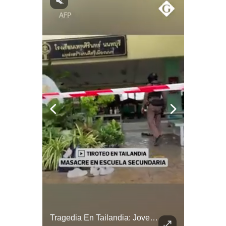
Notas Contratadas
Podcast
Gestión TV
Videos
Fotogalerías
gestion.pe
¿quiénes
Somos?
Términos
Y
Condiciones
Política
De
¿Irán Se Está Convirtiendo En Un Régimen Militar? | #radar24
Tragedia En Tailandia: Joven De 14 Años Ataca A Su Familia Y Colegio | Gestión Mundo
Privacidad