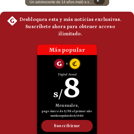
Esteban Silva, politólogo internacional, señala que algunos analistas consideran que la estructura religiosa iraní estaría sirviendo para sostener el poder de una cúpula militar. Explica que la Guardia Revolucionaria está aumentando su influencia sobre la seguridad, las decisiones estratégicas y hasta asuntos económicos como el estrecho de Ormuz. #Iran #GuardiaRevolucionaria #Geopolitica #NoticiasInternacionales #Shorts 👉 Suscríbete y activa la campana para no perderte nuestro análisis diario. 🌎 Síguenos en nuestras redes sociales: 📌 Web oficial: https://gestion.pe/mundo/ 📌 LinkedIn: http://bit.ly/3HYIET0 📌 X (Twitter): http://bit.ly/4noZtX9 📌 TikTok: http://bit.ly/4evB6TO
Un adolescente de 14 años mató a sus abuelos y luego atacó su colegio de secundaria en Tailandia, dejando cinco fallecidos adicionales y más de 30 heridos antes de quitarse la vida. Según las autoridades y el primer ministro Anutin Charnvirakul, el hecho habría sido motivado por estrés académico extremo. El suceso reabre el debate sobre la alta posesión de armas de fuego en el país asiático. #Tailandia #Noticias #UltimaHora #NoticiasInternacionales #Shorts 👉 Suscríbete y activa la campana para no perderte nuestro análisis diario. 🌎 Síguenos en nuestras redes sociales: 📌 Web oficial: https://gestion.pe/mundo/ 📌 LinkedIn: http://bit.ly/3HYIET0 📌 X (Twitter): http://bit.ly/4noZtX9 📌 TikTok: http://bit.ly/4evB6TO
Politica
De
Cookies
Preguntas
Frecuentes