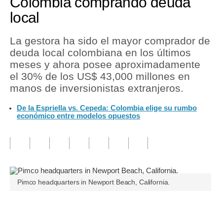
Colombia comprando deuda
local
Tu Dinero
Finanzas Personales
La gestora ha sido el mayor comprador de
deuda local colombiana en los últimos
Inmobiliarias
meses y ahora posee aproximadamente
el 30% de los US$ 43,000 millones en
Plus G
manos de inversionistas extranjeros.
Opinión
De la Espriella vs. Cepeda: Colombia elige su rumbo
económico entre modelos opuestos
Editorial
Pregunta de hoy
Blogs
Tendencias
Pimco headquarters in Newport Beach, California.
Lujo
Únete a nuestro canal
Viajes