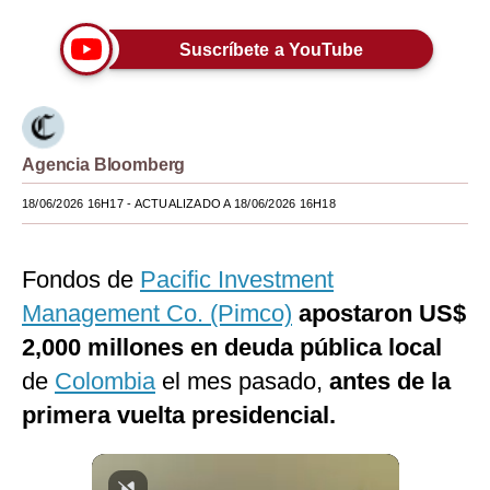
Moda
Suscríbete a YouTube
Estilos
Mundo
EEUU
Agencia Bloomberg
18/06/2026 16H17
- ACTUALIZADO A 18/06/2026 16H18
México
España
Fondos de
Pacific Investment
Internacional
Management Co. (Pimco)
apostaron US$
Tecnología
2,000 millones en deuda pública local
de
Colombia
el mes pasado,
antes de la
Club del Suscriptor
primera vuelta presidencial.
Mix
G de Gestión