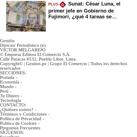
Sunat: César Luna, el
PLUS
G
primer jefe en Gobierno de
Fujimori, ¿qué 4 tareas se
marcan urgentes?
Gestión
Director Periodístico (e)
VÍCTOR MELGAREJO
© Empresa Editora El Comercio S.A.
Calle Paracas #532, Pueblo Libre, Lima.
Copyright© | Gestion.pe | Grupo El Comercio | Todos los derechos
reservados
SECCIONES:
Portada
-
Economía
-
Mundo
-
Perú
-
Tu Dinero
-
Tecnología
CONTACTO:
¿Quiénes somos?
-
Términos y Condiciones
-
Política de Privacidad
-
Politica de Cookies
-
Preguntas Frecuentes
SÍGUENOS:
Suscríbete