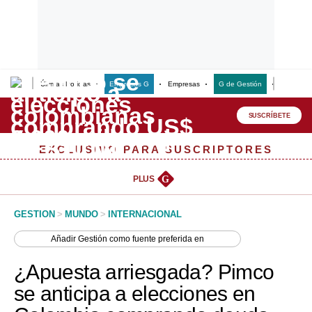
Últimas Noticias
Empresas G
Empresas
G de Gestión
Finanzas
Lo último
Peru Quiosco
SUSCRÍBETE
Portada
EXCLUSIVO PARA SUSCRIPTORES
Empresas
PLUS
G
Management & Empleo
GESTION
>
MUNDO
>
INTERNACIONAL
Economía
Añadir
Gestión
como fuente preferida en
Mercados
¿Apuesta arriesgada? Pimco
Perú
se anticipa a elecciones en
Política