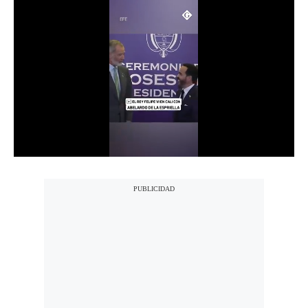
Notas Contratadas
Podcast
Gestión TV
Videos
Fotogalerías
gestion.pe
¿quiénes
Somos?
Términos
Y
Condiciones
Política
De
Privacidad