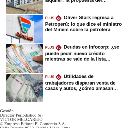
gobierno
Oliver Stark regresa a
PLUS
G
Petroperú: lo que dice el ministro
del Minem sobre la petrolera
Deudas en Infocorp: ¿se
PLUS
G
puede pedir nuevo crédito
mientras se sale de la lista
negra?
Utilidades de
PLUS
G
trabajadores disparan venta de
casas y autos, ¿cómo amasan
tanta liquidez?
Gestión
Director Periodístico (e)
VÍCTOR MELGAREJO
© Empresa Editora El Comercio S.A.
Calle Paracas #532, Pueblo Libre, Lima.