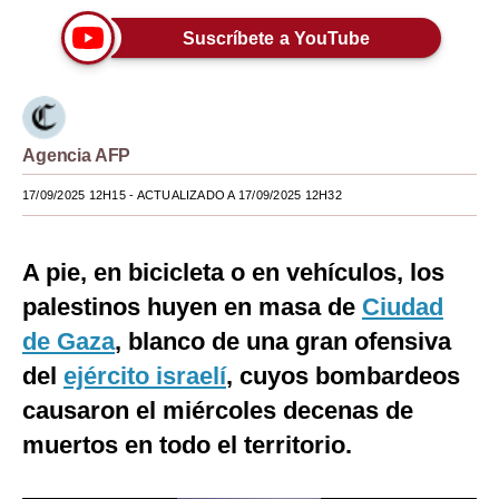
Moda
Suscríbete a YouTube
Estilos
Mundo
Agencia AFP
EEUU
17/09/2025 12H15
- ACTUALIZADO A 17/09/2025 12H32
México
España
A pie, en bicicleta o en vehículos, los
Internacional
palestinos huyen en masa de
Ciudad
de Gaza
, blanco de una gran ofensiva
Tecnología
del
ejército israelí
, cuyos bombardeos
Club del Suscriptor
causaron el miércoles decenas de
Mix
muertos en todo el territorio.
G de Gestión