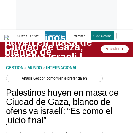
Últimas Noticias
Empresas G
Empresas
G de Gestión
Finanzas
Lo último
Peru Quiosco
SUSCRÍBETE
Portada
GESTION
>
MUNDO
>
INTERNACIONAL
Empresas
Añadir
Gestión
como fuente preferida en
Management & Empleo
Palestinos huyen en masa de
Economía
Ciudad de Gaza, blanco de
ofensiva israelí: “Es como el
Mercados
juicio final”
Perú
Política