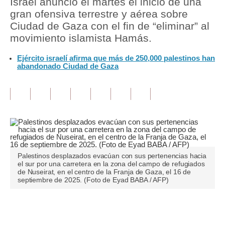
Israel anunció el martes el inicio de una
gran ofensiva terrestre y aérea sobre
Tu Dinero
Ciudad de Gaza con el fin de “eliminar” al
movimiento islamista Hamás.
Finanzas Personales
Ejército israelí afirma que más de 250,000 palestinos han
Inmobiliarias
abandonado Ciudad de Gaza
Plus G
Opinión
Editorial
Pregunta de hoy
Palestinos desplazados evacúan con sus pertenencias hacia
Blogs
el sur por una carretera en la zona del campo de refugiados
de Nuseirat, en el centro de la Franja de Gaza, el 16 de
Tendencias
septiembre de 2025. (Foto de Eyad BABA / AFP)
Lujo
Únete a nuestro canal
Viajes