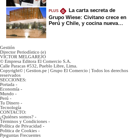
La carta secreta de
PLUS
G
Grupo Wiese: Civitano crece en
Perú y Chile, y cocina nueva
marca
Gestión
Director Periodístico (e)
VÍCTOR MELGAREJO
© Empresa Editora El Comercio S.A.
Calle Paracas #532, Pueblo Libre, Lima.
Copyright© | Gestion.pe | Grupo El Comercio | Todos los derechos
reservados
SECCIONES:
Portada
-
Economía
-
Mundo
-
Perú
-
Tu Dinero
-
Tecnología
CONTACTO:
¿Quiénes somos?
-
Términos y Condiciones
-
Política de Privacidad
-
Politica de Cookies
-
Preguntas Frecuentes