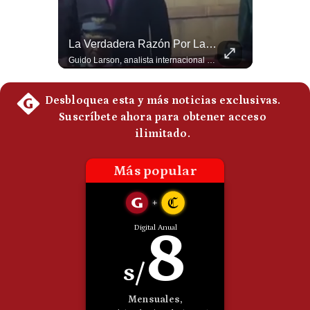
Politica
De
Cookies
Abelardo De La Espriella Se Reúne Con Javier Milei En Cali | Gestión Mundo
La Verdadera Razón Por La Que China Apoya A Irán | Gestión Mundo
El presidente electo de Colombia, Abelardo de la Espriella, sostuvo una reunión bilateral en Cali con el mandatario argentino Javier Milei. El encuentro se dio pocas horas antes de la ceremonia de investidura presidencial para el periodo 2026-2030, marcando el inicio de una nueva alianza estratégica regional. #DeLaEspriella #JavierMilei #Colombia #Argentina #PoliticaLatina #Shorts 👉 Suscríbete y activa la campana para no perderte nuestro análisis diario. 🌎 Síguenos en nuestras redes sociales: 📌 Web oficial: https://gestion.pe/mundo/ 📌 LinkedIn: http://bit.ly/3HYIET0 📌 X (Twitter): http://bit.ly/4noZtX9 📌 TikTok: http://bit.ly/4evB6TO
Guido Larson, analista internacional explica que la guerra no puede entenderse únicamente como un enfrentamiento entre Estados Unidos e Irán, sino también dentro de la competencia global entre Washington y Pekín. El analista sostiene que China mantiene su relación petrolera con Irán y que le interesa que Estados Unidos consuma recursos y pierda influencia. 🚀 ¿Quieres entender el mundo sin ruido? Únete a nuestra comunidad y forma parte del cambio. #GestiónNewsroomLive #NoticiasGlobales #AnálisisGeopolítico #EconomíaMundial #IA #Geopolítica #LatinosEnUSA #NoticiasEnEspañol 👉 Suscríbete y activa la campana para no perderte nuestro análisis diario. 🌎 Síguenos en nuestras redes sociales: 📌 Web oficial: https://gestion.pe/mundo/ 📌 LinkedIn: http://bit.ly/3HYIET0 📌 X (Twitter): http://bit.ly/4noZtX9 📌 TikTok: http://bit.ly/4evB6TO
Preguntas
Frecuentes