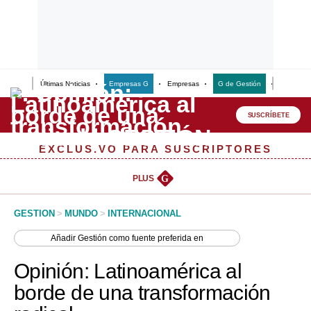
Últimas Noticias
Empresas G
Empresas
G de Gestión
Finanzas
Lo último
Peru Quiosco
SUSCRÍBETE
Portada
EXCLUSIVO PARA SUSCRIPTORES
Empresas
PLUS
G
Management & Empleo
GESTION
>
MUNDO
>
INTERNACIONAL
Economía
Añadir
Gestión
como fuente preferida en
Mercados
Opinión: Latinoamérica al
Perú
borde de una transformación
Política