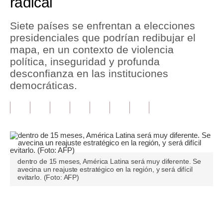
radical
Tu Dinero
Siete países se enfrentan a elecciones
presidenciales que podrían redibujar el
Finanzas Personales
mapa, en un contexto de violencia
Inmobiliarias
política, inseguridad y profunda
desconfianza en las instituciones
Plus G
democráticas.
Opinión
Editorial
Pregunta de hoy
Blogs
dentro de 15 meses, América Latina será muy diferente. Se
avecina un reajuste estratégico en la región, y será difícil
evitarlo. (Foto: AFP)
Tendencias
Lujo
Únete a nuestro canal
Viajes