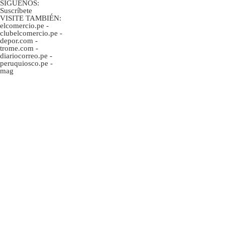
SÍGUENOS:
Suscríbete
VISITE TAMBIÉN:
elcomercio.pe
-
clubelcomercio.pe
-
depor.com
-
trome.com
-
diariocorreo.pe
-
peruquiosco.pe
-
mag