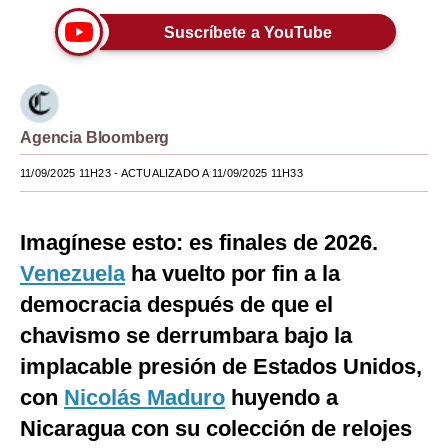
Moda
Suscríbete a YouTube
Estilos
Mundo
Agencia Bloomberg
EEUU
11/09/2025 11H23
- ACTUALIZADO A 11/09/2025 11H33
México
España
Imagínese esto: es finales de 2026.
Venezuela
Internacional
ha vuelto por fin a la
democracia después de que el
Tecnología
chavismo se derrumbara bajo la
Club del Suscriptor
implacable presión de Estados Unidos,
Mix
con
Nicolás Maduro
huyendo a
Nicaragua con su colección de relojes
G de Gestión