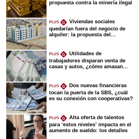
propuesta contra la minería ilegal
Viviendas sociales
PLUS
G
quedarían fuera del negocio de
alquiler: la propuesta del
gobierno
Utilidades de
PLUS
G
trabajadores disparan venta de
casas y autos, ¿cómo amasan
tanta liquidez?
Dos nuevas financieras
PLUS
G
tocan la puerta de la SBS, ¿cuál
es su conexión con cooperativas?
Alta oferta de talentos
PLUS
G
para ‘estos niveles’ impacta en el
aumento de sueldo: los detalles