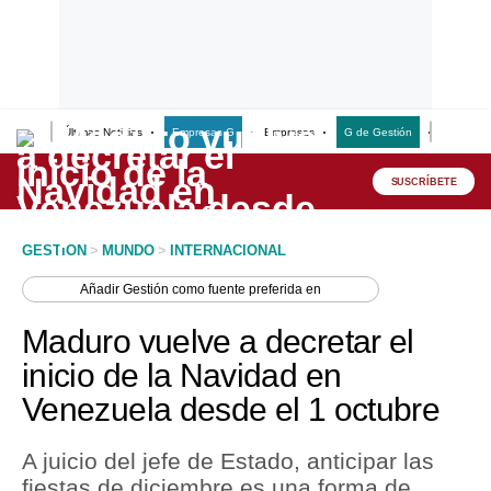
Últimas Noticias
Empresas G
Empresas
G de Gestión
Finanzas
Lo último
Peru Quiosco
SUSCRÍBETE
Portada
GESTION
>
MUNDO
>
INTERNACIONAL
Empresas
Añadir
Gestión
como fuente preferida en
Management & Empleo
Maduro vuelve a decretar el
Economía
inicio de la Navidad en
Venezuela desde el 1 octubre
Mercados
Perú
A juicio del jefe de Estado, anticipar las
fiestas de diciembre es una forma de
Política