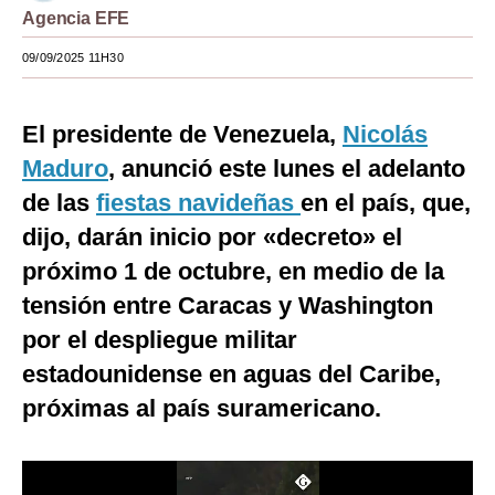
Agencia EFE
Moda
09/09/2025 11H30
Estilos
Mundo
El presidente de Venezuela,
Nicolás
Maduro
, anunció este lunes el adelanto
EEUU
de las
fiestas navideñas
en el país, que,
México
dijo, darán inicio por «decreto» el
España
próximo 1 de octubre, en medio de la
Internacional
tensión entre Caracas y Washington
por el despliegue militar
Tecnología
estadounidense en aguas del Caribe,
Club del Suscriptor
próximas al país suramericano.
Mix
G de Gestión