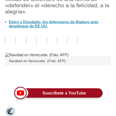
«defender» el «derecho a la felicidad, a la
Tu Dinero
alegría».
Finanzas Personales
Delcy y Diosdado, los defensores de Maduro ante
despliegue de EE.UU.
Inmobiliarias
Plus G
Opinión
Navidad en Venezuela. (Foto: AFP)
Editorial
Pregunta de hoy
Únete a nuestro canal
Blogs
Tendencias
Suscríbete a YouTube
Lujo
Viajes