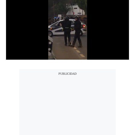
Notas Contratadas
Podcast
Gestión TV
Videos
Fotogalerías
gestion.pe
¿quiénes
Somos?
Términos
Y
Condiciones
Política
De
Privacidad