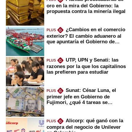
G
oro en la mira del Gobierno: la
propuesta contra la minería ilegal
¿Cambios en el comercio
PLUS
G
exterior? El cambio aduanero al
que apuntaría el Gobierno de
Fujimori
UTP, UPN y Senati: las
PLUS
G
razones por la que los capitalinos
las prefieren para estudiar
Sunat: César Luna, el
PLUS
G
primer jefe en Gobierno de
Fujimori, ¿qué 4 tareas se
marcan urgentes?
Alicorp: qué ganó con la
PLUS
G
compra del negocio de Unilever