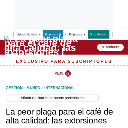
Últimas Noticias
Empresas G
Empresas
G de Gestión
Finanzas
Lo último
Peru Quiosco
SUSCRÍBETE
Portada
EXCLUSIVO PARA SUSCRIPTORES
Empresas
PLUS
G
Management & Empleo
GESTION
>
MUNDO
>
INTERNACIONAL
Economía
Añadir
Gestión
como fuente preferida en
Mercados
La peor plaga para el café de
Perú
alta calidad: las extorsiones
Política