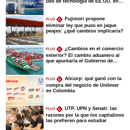
uso de tecnología de EE.UU. en
mercancías
Fujimori propone
PLUS
G
eliminar ley que puso en jaque
peajes: ¿qué cambios implicaría?
¿Cambios en el comercio
PLUS
G
exterior? El cambio aduanero al
que apuntaría el Gobierno de
Fujimori
Alicorp: qué ganó con la
PLUS
G
compra del negocio de Unilever
en Colombia
UTP, UPN y Senati: las
PLUS
G
razones por la que los capitalinos
las prefieren para estudiar