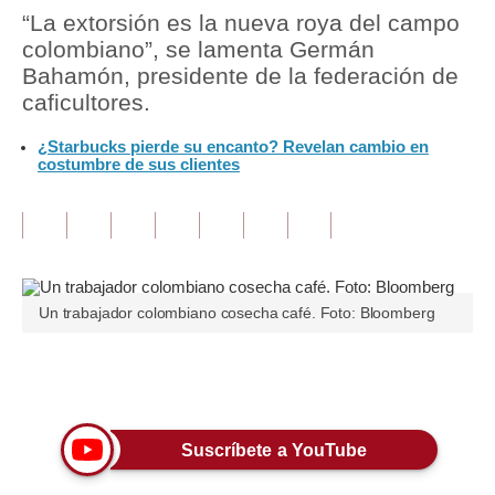
“La extorsión es la nueva roya del campo
Tu Dinero
colombiano”, se lamenta Germán
Bahamón, presidente de la federación de
Finanzas Personales
caficultores.
Inmobiliarias
¿Starbucks pierde su encanto? Revelan cambio en
costumbre de sus clientes
Plus G
Opinión
Editorial
Pregunta de hoy
Un trabajador colombiano cosecha café. Foto: Bloomberg
Blogs
Únete a nuestro canal
Tendencias
Lujo
Suscríbete a YouTube
Viajes