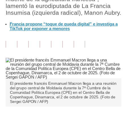
lamentó la eurodiputada de La Francia
Tu Dinero
Insumisa (izquierda radical), Manon Aubry.
Finanzas Personales
Francia propone “toque de queda digital” e investiga a
TikTok por exponer a menores
Inmobiliarias
Plus G
Opinión
Editorial
Pregunta de hoy
El presidente francés Emmanuel Macron llega a una reunión
del grupo central de Moldavia durante la 7ª Cumbre de la
Blogs
Comunidad Política Europea (CPE) en el Centro Bella de
Copenhague, Dinamarca, el 2 de octubre de 2025. (Foto de
Tendencias
Sergei GAPON / AFP)
Lujo
Únete a nuestro canal
Viajes