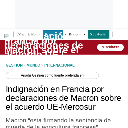
Últimas Noticias
Empresas G
Empresas
G de Gestión
Finanzas
Lo último
Peru Quiosco
SUSCRÍBETE
Portada
GESTION
>
MUNDO
>
INTERNACIONAL
Empresas
Añadir
Gestión
como fuente preferida en
Management & Empleo
Indignación en Francia por
Economía
declaraciones de Macron sobre
el acuerdo UE-Mercosur
Mercados
Perú
Macron “está firmando la sentencia de
muerte de la agricultura francesa”,
Política