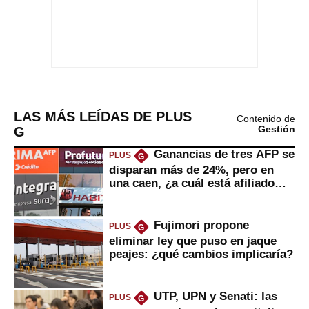
LAS MÁS LEÍDAS DE PLUS
Contenido de
G
Gestión
Ganancias de tres AFP se
PLUS
G
disparan más de 24%, pero en
una caen, ¿a cuál está afiliado
usted?
Fujimori propone
PLUS
G
eliminar ley que puso en jaque
peajes: ¿qué cambios implicaría?
UTP, UPN y Senati: las
PLUS
G