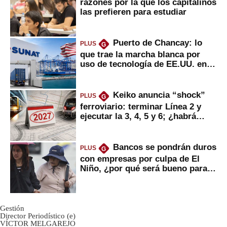
razones por la que los capitalinos
las prefieren para estudiar
Puerto de Chancay: lo
PLUS
G
que trae la marcha blanca por
uso de tecnología de EE.UU. en
mercancías
Keiko anuncia “shock”
PLUS
G
ferroviario: terminar Línea 2 y
ejecutar la 3, 4, 5 y 6; ¿habrá
avances?
Bancos se pondrán duros
PLUS
G
con empresas por culpa de El
Niño, ¿por qué será bueno para
ahorristas?
Gestión
Director Periodístico (e)
VÍCTOR MELGAREJO