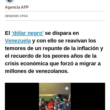
Agencia AFP
Moda
29/03/2025 17H16
Estilos
Mundo
El
‘dólar negro’
se dispara en
EEUU
Venezuela
y con ello se reavivan los
México
temores de un repunte de la inflación y
el recuerdo de los peores años de la
España
crisis económica que forzó a migrar a
Internacional
millones de venezolanos.
Tecnología
Club del Suscriptor
Mix
G de Gestión