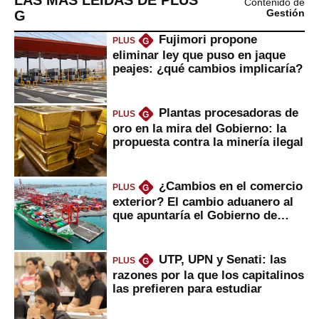
LAS MÁS LEÍDAS DE PLUS
Contenido de
G
Gestión
Fujimori propone
PLUS
G
eliminar ley que puso en jaque
peajes: ¿qué cambios implicaría?
Plantas procesadoras de
PLUS
G
oro en la mira del Gobierno: la
propuesta contra la minería ilegal
¿Cambios en el comercio
PLUS
G
exterior? El cambio aduanero al
que apuntaría el Gobierno de
Fujimori
UTP, UPN y Senati: las
PLUS
G
razones por la que los capitalinos
las prefieren para estudiar