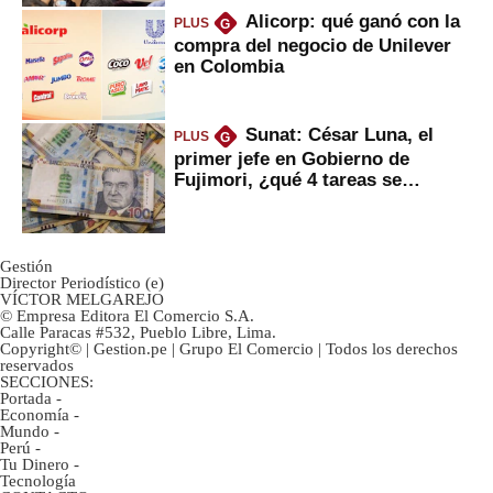
Alicorp: qué ganó con la
PLUS
G
compra del negocio de Unilever
en Colombia
Sunat: César Luna, el
PLUS
G
primer jefe en Gobierno de
Fujimori, ¿qué 4 tareas se
marcan urgentes?
Gestión
Director Periodístico (e)
VÍCTOR MELGAREJO
© Empresa Editora El Comercio S.A.
Calle Paracas #532, Pueblo Libre, Lima.
Copyright© | Gestion.pe | Grupo El Comercio | Todos los derechos
reservados
SECCIONES:
Portada
-
Economía
-
Mundo
-
Perú
-
Tu Dinero
-
Tecnología