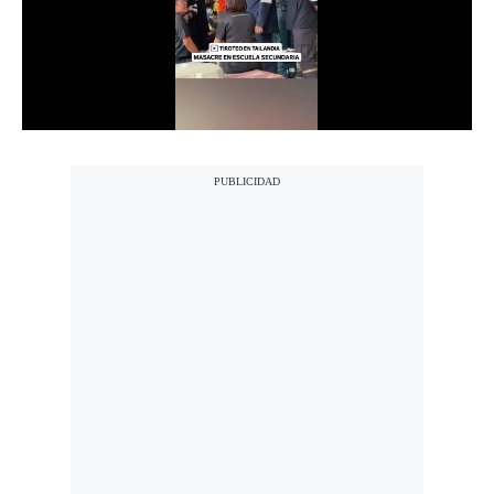
Notas Contratadas
Podcast
Gestión TV
Videos
Fotogalerías
gestion.pe
¿quiénes
Somos?
Términos
Y
Condiciones
Política
De
Privacidad