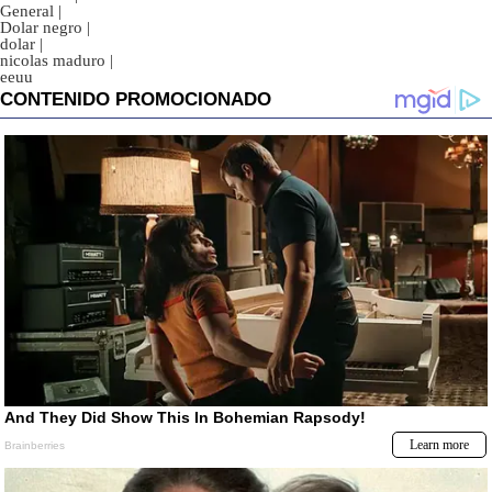
General
|
Dolar negro
|
dolar
|
nicolas maduro
|
eeuu