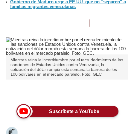
Gobierno de Maduro urge a EE.UU. que no “separen” a
familias migrantes venezolanas
Tu Dinero
Finanzas Personales
Inmobiliarias
Plus G
Opinión
Mientras reina la incertidumbre por el recrudecimiento de las
sanciones de Estados Unidos contra Venezuela, la
cotización del dólar rompió esta semana la barrera de los
Editorial
100 bolívares en el mercado paralelo. Foto: GEC.
Pregunta de hoy
Únete a nuestro canal
Blogs
Tendencias
Suscríbete a YouTube
Lujo
Viajes