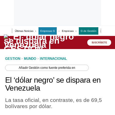
Últimas Noticias
Empresas G
Empresas
G de Gestión
Finanzas
Lo último
Peru Quiosco
SUSCRÍBETE
Portada
GESTION
>
MUNDO
>
INTERNACIONAL
Empresas
Añadir
Gestión
como fuente preferida en
Management & Empleo
El ‘dólar negro’ se dispara en
Economía
Venezuela
Mercados
La tasa oficial, en contraste, es de 69,5
Perú
bolívares por dólar.
Política