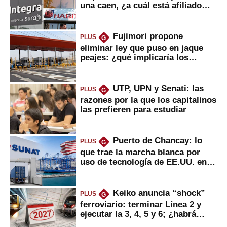
una caen, ¿a cuál está afiliado
usted?
Fujimori propone
PLUS
G
eliminar ley que puso en jaque
peajes: ¿qué implicaría los
usuarios?
UTP, UPN y Senati: las
PLUS
G
razones por la que los capitalinos
las prefieren para estudiar
Puerto de Chancay: lo
PLUS
G
que trae la marcha blanca por
uso de tecnología de EE.UU. en
mercancías
Keiko anuncia “shock”
PLUS
G
ferroviario: terminar Línea 2 y
ejecutar la 3, 4, 5 y 6; ¿habrá
avances?