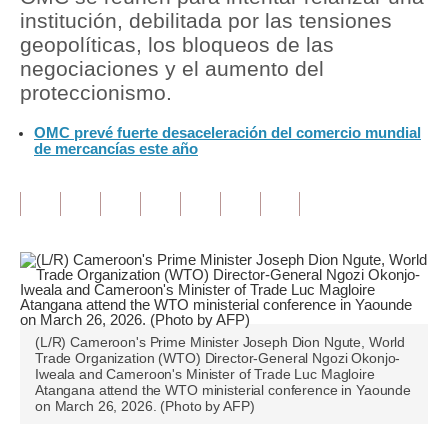
institución, debilitada por las tensiones
Tu Dinero
geopolíticas, los bloqueos de las
negociaciones y el aumento del
Finanzas Personales
proteccionismo.
Inmobiliarias
OMC prevé fuerte desaceleración del comercio mundial
de mercancías este año
Plus G
Opinión
Editorial
Pregunta de hoy
Blogs
(L/R) Cameroon's Prime Minister Joseph Dion Ngute, World
Tendencias
Trade Organization (WTO) Director-General Ngozi Okonjo-
Iweala and Cameroon's Minister of Trade Luc Magloire
Atangana attend the WTO ministerial conference in Yaounde
Lujo
on March 26, 2026. (Photo by AFP)
Viajes