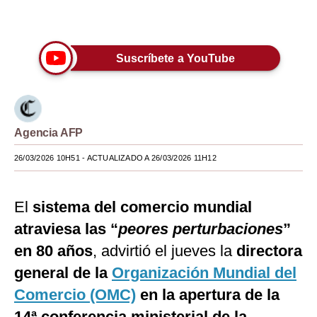
Únete a nuestro canal
Moda
Estilos
Suscríbete a YouTube
Mundo
EEUU
Agencia AFP
México
26/03/2026 10H51
- ACTUALIZADO A 26/03/2026 11H12
España
Internacional
El
sistema del comercio mundial
Tecnología
atraviesa las “
peores perturbaciones
”
Club del Suscriptor
en 80 años
, advirtió el jueves la
directora
general de la
Organización Mundial del
Mix
Comercio (OMC)
en la apertura de la
G de Gestión
14ª conferencia ministerial de la