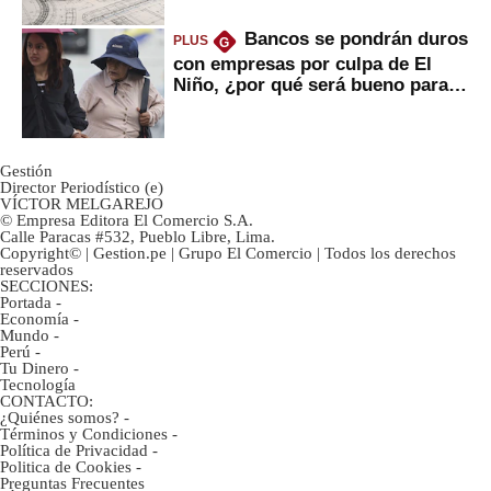
Bancos se pondrán duros
PLUS
G
con empresas por culpa de El
Niño, ¿por qué será bueno para
ahorristas?
Gestión
Director Periodístico (e)
VÍCTOR MELGAREJO
© Empresa Editora El Comercio S.A.
Calle Paracas #532, Pueblo Libre, Lima.
Copyright© | Gestion.pe | Grupo El Comercio | Todos los derechos
reservados
SECCIONES:
Portada
-
Economía
-
Mundo
-
Perú
-
Tu Dinero
-
Tecnología
CONTACTO:
¿Quiénes somos?
-
Términos y Condiciones
-
Política de Privacidad
-
Politica de Cookies
-
Preguntas Frecuentes