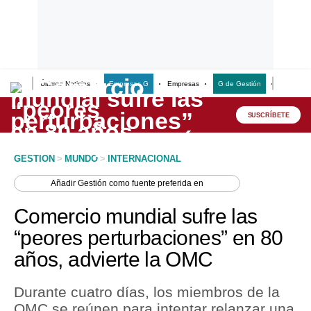
Últimas Noticias
Empresas G
Empresas
G de Gestión
Finanzas
Lo último
Peru Quiosco
SUSCRÍBETE
Portada
GESTION
>
MUNDO
>
INTERNACIONAL
Empresas
Añadir
Gestión
como fuente preferida en
Management & Empleo
Comercio mundial sufre las
Economía
“peores perturbaciones” en 80
años, advierte la OMC
Mercados
Perú
Durante cuatro días, los miembros de la
OMC se reúnen para intentar relanzar una
Política